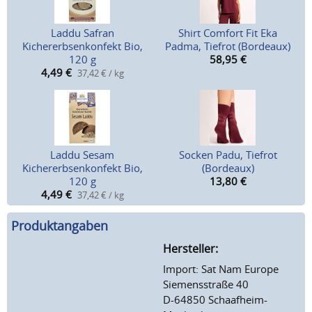
Laddu Safran
Shirt Comfort Fit Eka
Kichererbsenkonfekt Bio,
Padma, Tiefrot (Bordeaux)
120 g
58,95
€
4,49
€
37,42 € / kg
Laddu Sesam
Socken Padu, Tiefrot
Kichererbsenkonfekt Bio,
(Bordeaux)
120 g
13,80
€
4,49
€
37,42 € / kg
Produktangaben
Hersteller:
Import: Sat Nam Europe
Siemensstraße 40
D-64850 Schaafheim-