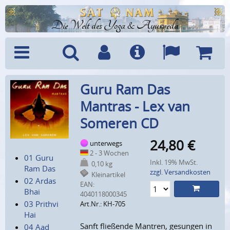
Die Welt des Yoga & Ayurveda
Menü
Suche
Benutzerkonto
Info
Sprachen
Warenk
Guru Ram Das
Mantras - Lex van
Someren CD
24,80
€
unterwegs
2 - 3 Wochen
01 Guru
Inkl. 19% MwSt.
0,10 kg
Ram Das
zzgl. Versandkosten
Kleinartikel
02 Ardas
EAN:
Bhai
4040118000345
03 Prithvi
Art.Nr.: KH-705
Hai
Sanft fließende Mantren, gesungen in
04 Aad