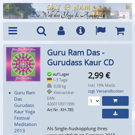
Die Welt des Yoga & Ayurveda
Menü
Suche
Benutzerkonto
Info
Sprachen
Warenk
Guru Ram Das -
Gurudass Kaur CD
2,99
€
auf Lager
1-3 Tage
Inkl. 19% MwSt.
0,08 kg
zzgl. Versandkosten
Guru Ram
Kleinartikel
EAN:
Das
4260110011990
Gurudass
Art.Nr.: KH-785
Kaur Yoga
Festival
Meditation
Als Single-Auskopplung ihres
2013