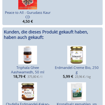
Peace to All - Gurudass Kaur
CD
4,50
€
Kunden, die dieses Produkt gekauft haben,
haben auch gekauft:
Triphala Ghee
Erdmandel-Creme Bio, 250
Aashwamedh, 50 ml
g
18,79
€
5,99
€
375,80 € / l
23,96 € / kg
Chufella Erdmandel-Kakao-
Kristallsalz gemahlen, im