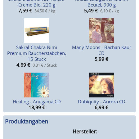
Creme Bio, 220 g
Beutel, 900 g
7,59
€
5,49
€
34,50 € / kg
6,10 € / kg
Sakral-Chakra Nimi
Many Moons - Bachan Kaur
Premium Räucherstäbchen,
CD
15 Stück
5,99
€
4,69
€
0,31 € / Stück
Healing - Anugama CD
Dubiquity - Aurora CD
18,99
€
6,99
€
Produktangaben
Hersteller: