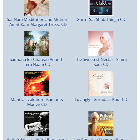
Sat Nam Meditation and Motion
Guru - Sat Shabd Singh CD
- Amrit Kaur Margaret Trezza CD
Sadhana for Château Anand -
The Sweetest Nectar - Simrit
Tera Naam CD
Kaur CD
Mantra Evolution - Kamari &
Lovingly - Gurudass Kaur CD
Manvir CD
Aloka's Grace - Siri Sadhana Kaur
The Aquarian Dawn Sadhana -