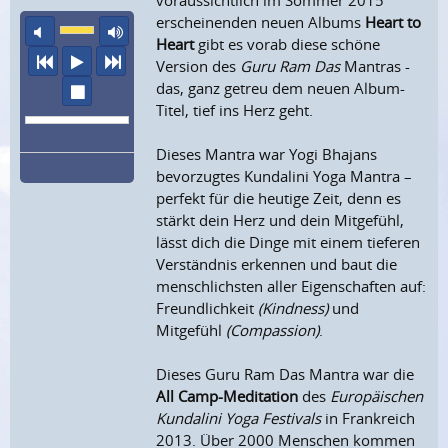
voraussichtlich im Sommer 2015
erscheinenden neuen Albums
Heart to
Ton aus
maximale Laustärke
Heart
gibt es vorab diese schöne
vorheriger Titel
Abspielen
nächster Titel
Version des
Guru Ram Das
Mantras -
das, ganz getreu dem neuen Album-
Wiedergabe stoppen
Titel, tief ins Herz geht.
Dieses Mantra war Yogi Bhajans
bevorzugtes Kundalini Yoga Mantra –
perfekt für die heutige Zeit, denn es
stärkt dein Herz und dein Mitgefühl,
lässt dich die Dinge mit einem tieferen
Verständnis erkennen und baut die
menschlichsten aller Eigenschaften auf:
Freundlichkeit
(Kindness)
und
Mitgefühl
(Compassion)
.
Dieses Guru Ram Das Mantra war die
All Camp-Meditation
des
Europäischen
Kundalini Yoga Festivals
in Frankreich
2013. Über 2000 Menschen kommen