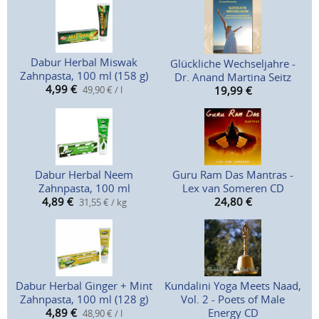
Dabur Herbal Miswak
Glückliche Wechseljahre -
Zahnpasta, 100 ml (158 g)
Dr. Anand Martina Seitz
4,99
€
49,90 € / l
19,99
€
Dabur Herbal Neem
Guru Ram Das Mantras -
Zahnpasta, 100 ml
Lex van Someren CD
4,89
€
24,80
€
31,55 € / kg
Dabur Herbal Ginger + Mint
Kundalini Yoga Meets Naad,
Zahnpasta, 100 ml (128 g)
Vol. 2 - Poets of Male
4,89
€
Energy CD
48,90 € / l