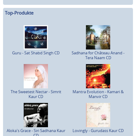
Top-Produkte
Guru - Sat Shabd Singh CD
Sadhana for Château Anand -
Tera Naam CD
The Sweetest Nectar - Simrit
Mantra Evolution - Kamari &
Kaur CD
Manvir CD
Aloka's Grace - Siri Sadhana Kaur
Lovingly - Gurudass Kaur CD
CD