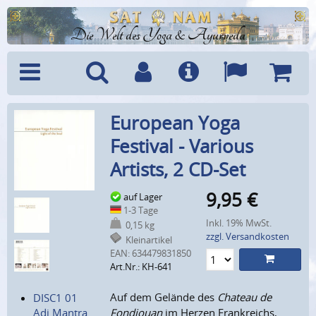
Die Welt des Yoga & Ayurveda
Menü
Suche
Benutzerkonto
Info
Sprachen
Warenk
European Yoga
Festival - Various
Artists, 2 CD-Set
9,95
€
auf Lager
1-3 Tage
Inkl. 19% MwSt.
0,15 kg
zzgl. Versandkosten
Kleinartikel
EAN:
634479831850
Art.Nr.: KH-641
Auf dem Gelände des
Chateau de
DISC1 01
Adi Mantra
Fondjouan
im Herzen Frankreichs,