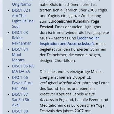
Ong Namo
nahe Blois im schönen Loire-Tal,
treffen sich alljährlich über 2000 Yogis
DISC1 02 I
Am The
und Yoginis eine ganze Woche lang
Light Of The
zum
Europäischen Kundalini Yoga
Soul
Festival
. Eines der vielen Highlights
DISC1 03
dort ist immer wieder die Live gespielte
Rakhe
Musik - Mantras und
Lieder voller
Rakhanhar
Inspiration und Ausdruckskraft
, meist
DISC1 04
begleitet von den hunderten Stimmen
Mool
der Teilnehmer, die einen einzigen,
Mantra
riesigen Chor bilden.
DISC1 05 RA
MA DA SA
Diese besonders einzigartige Musik-
Energie ist hier als Doppel-CD
DISC1 06
Pavan Guru
verfügbar!
Moshik Kop
. jahrelang Leiter
Pani Pita
des Sound-Teams und ebenfalls
kreativer Kopf des Labels
Maya
DISC1 07
Sat Siri Siri
Records
in England, hat alle Events und
Akal
Meditationen des Europäischen Yoga
Festivals des Jahres 2007 mit
DISC1 08