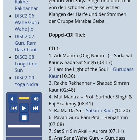
geführt von Satya Singh und untermalt
Rakhe
von den schönen, engelsgleichen
Rakhanhar
Klängen der Harfe und der Stimmen
DISC2 06
der Gruppe Mirabai Ceiba.
Wahe Guru
Wahe Jio
Doppel-CD! Titel:
DISC2 07
Guru Ram
CD 1:
Das Chant
1. Adi Mantra (Ong Namo…) – Sada Sat
DISC2 08
Kaur & Sada Sat Singh (03:17)
Long Time
2. I am the Light of the Soul –
Gurudass
Sun
Kaur
(10:36)
DISC2 09
3. Rakhe Rakhanhar – Shabad Simran
Yoga Nidra
Kaur (02:48)
4. Mul Mantra – Prof. Surinder Singh &
Ton aus
maximale Laustärke
Raj Academy (08:41)
vorheriger Titel
Abspielen
nächster Titel
5. Ra Ma Da Sa –
Satkirin Kaur
(10:20)
Wiedergabe stoppen
6. Pavan Guru Pani Pita – Benjahmin
(07:08)
7. Sat Siri Siri Akal – Aurora (07:11)
8. Ang Sang Wahe Guru – Gurudass