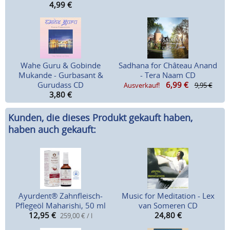
4,99
€
Wahe Guru & Gobinde
Sadhana for Château Anand
Mukande - Gurbasant &
- Tera Naam CD
Gurudass CD
6,99
€
Ausverkauf!
9,95 €
3,80
€
Kunden, die dieses Produkt gekauft haben,
haben auch gekauft:
Ayurdent® Zahnfleisch-
Music for Meditation - Lex
Pflegeöl Maharishi, 50 ml
van Someren CD
12,95
€
24,80
€
259,00 € / l