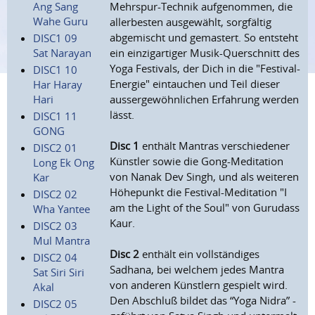
Ang Sang
Mehrspur-Technik aufgenommen, die
Wahe Guru
allerbesten ausgewählt, sorgfältig
abgemischt und gemastert. So entsteht
DISC1 09
Sat Narayan
ein einzigartiger Musik-Querschnitt des
Yoga Festivals, der Dich in die "Festival-
DISC1 10
Energie" eintauchen und Teil dieser
Har Haray
Hari
aussergewöhnlichen Erfahrung werden
lässt.
DISC1 11
GONG
Disc 1
enthält Mantras verschiedener
DISC2 01
Künstler sowie die Gong-Meditation
Long Ek Ong
von Nanak Dev Singh, und als weiteren
Kar
Höhepunkt die Festival-Meditation "I
DISC2 02
am the Light of the Soul" von Gurudass
Wha Yantee
Kaur.
DISC2 03
Mul Mantra
Disc 2
enthält ein vollständiges
DISC2 04
Sadhana, bei welchem jedes Mantra
Sat Siri Siri
von anderen Künstlern gespielt wird.
Akal
Den Abschluß bildet das “Yoga Nidra” -
DISC2 05