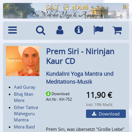
Die Welt des Yoga & Ayurveda
Menü
Suche
Benutzerkonto
Info
Sprachen
Warenk
Prem Siri - Nirinjan
Kaur CD
Kundalini Yoga Mantra und
Meditations-Musik
Aad Guray
11,90
€
Bhaj Man
Download
Art.Nr.: KH-752
Mere
Inkl. 19% MwSt.
Ether Tattva
Waheguru
Download
Mantra
Mera Baid
Prem Siri, was übersetzt "Große Liebe"