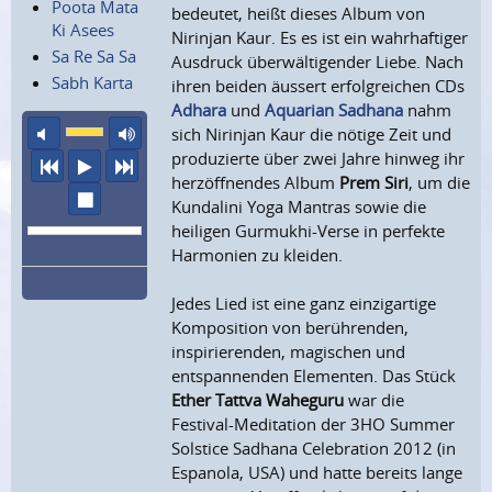
Poota Mata
bedeutet, heißt dieses Album von
Ki Asees
Nirinjan Kaur. Es es ist ein wahrhaftiger
Sa Re Sa Sa
Ausdruck überwältigender Liebe. Nach
Sabh Karta
ihren beiden äussert erfolgreichen CDs
Adhara
und
Aquarian Sadhana
nahm
Ton aus
maximale Laustärke
sich Nirinjan Kaur die nötige Zeit und
produzierte über zwei Jahre hinweg ihr
vorheriger Titel
Abspielen
nächster Titel
herzöffnendes Album
Prem Siri
, um die
Wiedergabe stoppen
Kundalini Yoga Mantras sowie die
heiligen Gurmukhi-Verse in perfekte
Harmonien zu kleiden.
Jedes Lied ist eine ganz einzigartige
Komposition von berührenden,
inspirierenden, magischen und
entspannenden Elementen. Das Stück
Ether Tattva Waheguru
war die
Festival-Meditation der 3HO Summer
Solstice Sadhana Celebration 2012 (in
Espanola, USA) und hatte bereits lange