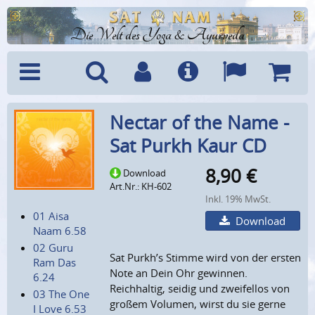
Die Welt des Yoga & Ayurveda
Menü
Suche
Benutzerkonto
Info
Sprachen
Warenk
Nectar of the Name -
Sat Purkh Kaur CD
8,90
€
Download
Art.Nr.: KH-602
Inkl. 19% MwSt.
01 Aisa
Download
Naam 6.58
02 Guru
Sat Purkh’s Stimme wird von der ersten
Ram Das
Note an Dein Ohr gewinnen.
6.24
Reichhaltig, seidig und zweifellos von
03 The One
großem Volumen, wirst du sie gerne
I Love 6.53