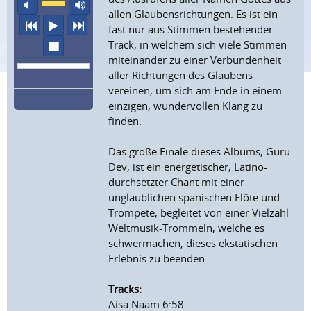
Ton aus
maximale Laustärke
allen Glaubensrichtungen. Es ist ein
vorheriger Titel
Abspielen
nächster Titel
fast nur aus Stimmen bestehender
Track, in welchem sich viele Stimmen
Wiedergabe stoppen
miteinander zu einer Verbundenheit
aller Richtungen des Glaubens
vereinen, um sich am Ende in einem
einzigen, wundervollen Klang zu
finden.
Das große Finale dieses Albums, Guru
Dev, ist ein energetischer, Latino-
durchsetzter Chant mit einer
unglaublichen spanischen Flöte und
Trompete, begleitet von einer Vielzahl
Weltmusik-Trommeln, welche es
schwermachen, dieses ekstatischen
Erlebnis zu beenden.
Tracks:
Aisa Naam 6:58