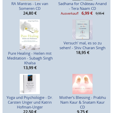
RA Mantras - Lex van
Sadhana for Château Anand
Someren CD
- Tera Naam CD
24,80
€
6,99
€
Ausverkauf!
9,95 €
Versuch' mal, es so zu
sehen! - Shiv Charan Singh
18,95
€
Pure Healing - Heilen mit
Meditation - Subagh Singh
Khalsa
13,99
€
Yoga und Psychologie - Dr.
Mother's Blessing - Prabhu
Carsten Unger und Katrin
Nam Kaur & Snatam Kaur
Hofman-Unger
CD
22,50
€
9,75
€