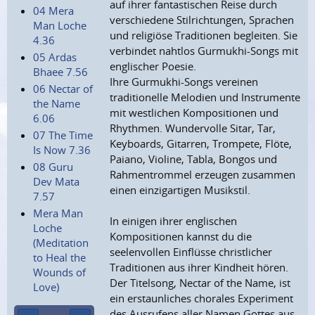
auf ihrer fantastischen Reise durch
04 Mera
verschiedene Stilrichtungen, Sprachen
Man Loche
und religiöse Traditionen begleiten. Sie
4.36
verbindet nahtlos Gurmukhi-Songs mit
05 Ardas
englischer Poesie.
Bhaee 7.56
Ihre Gurmukhi-Songs vereinen
06 Nectar of
traditionelle Melodien und Instrumente
the Name
mit westlichen Kompositionen und
6.06
Rhythmen. Wundervolle Sitar, Tar,
07 The Time
Keyboards, Gitarren, Trompete, Flöte,
Is Now 7.36
Paiano, Violine, Tabla, Bongos und
08 Guru
Rahmentrommel erzeugen zusammen
Dev Mata
einen einzigartigen Musikstil.
7.57
Mera Man
In einigen ihrer englischen
Loche
Kompositionen kannst du die
(Meditation
seelenvollen Einflüsse christlicher
to Heal the
Traditionen aus ihrer Kindheit hören.
Wounds of
Der Titelsong, Nectar of the Name, ist
Love)
ein erstaunliches chorales Experiment
des Ausrufens aller Namen Gottes aus