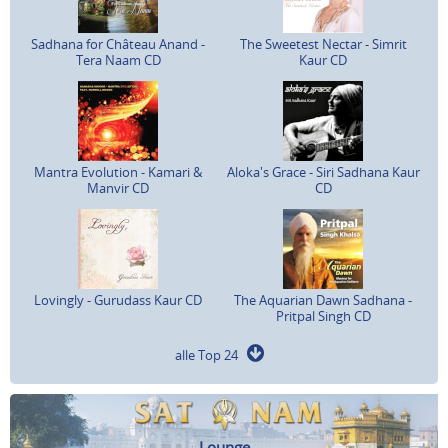
Sadhana for Château Anand -
The Sweetest Nectar - Simrit
Tera Naam CD
Kaur CD
Mantra Evolution - Kamari &
Aloka's Grace - Siri Sadhana Kaur
Manvir CD
CD
Lovingly - Gurudass Kaur CD
The Aquarian Dawn Sadhana -
Pritpal Singh CD
alle Top 24
Lounge