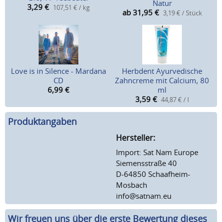
Natur
3,29
€
107,51 € / kg
ab 31,95
€
3,19 € / Stück
Love is in Silence - Mardana
Herbdent Ayurvedische
CD
Zahncreme mit Calcium, 80
6,99
€
ml
3,59
€
44,87 € / l
Produktangaben
Hersteller:
Import: Sat Nam Europe
Siemensstraße 40
D-64850 Schaafheim-
Mosbach
info@satnam.eu
Wir freuen uns über die erste Bewertung dieses