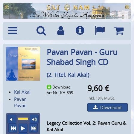
Die Welt des Yoga & Ayurveda
Menü
Suche
Benutzerkonto
Info
Sprachen
Warenk
Pavan Pavan - Guru
Shabad Singh CD
(2. Titel. Kal Akal)
9,60
€
Download
Kal Akal
Art.Nr.: KH-395
Inkl. 19% MwSt.
Pavan
Pavan
Download
Ton aus
maximale Laustärke
Legacy Collection Vol. 2: Pavan Guru &
vorheriger Titel
Abspielen
nächster Titel
Kal Akal.