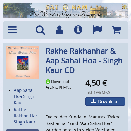
Die Welt des Yoga & Ayurveda
Menü
Suche
Benutzerkonto
Info
Sprachen
Warenk
Rakhe Rakhanhar &
Aap Sahai Hoa - Singh
Kaur CD
4,50
€
Download
Art.Nr.: KH-495
Aap Sahai
Inkl. 19% MwSt.
Hoa Singh
Download
Kaur
Rakhe
Rakhan Har
Die beiden Kundalini Mantras "Rakhe
Singh Kaur
Rakhanhar" und "Aap Sahai Hoa"
wurden bereits in vielen Versionen