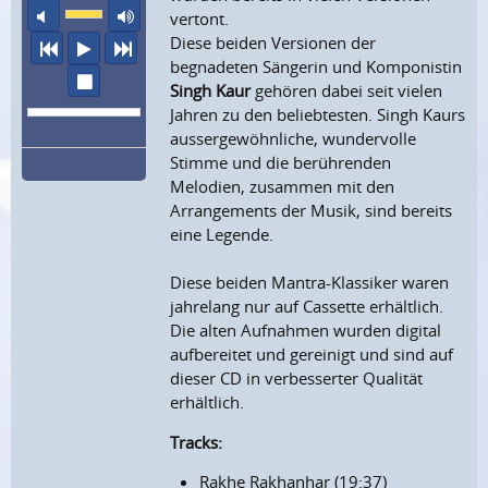
Ton aus
maximale Laustärke
vertont.
Diese beiden Versionen der
vorheriger Titel
Abspielen
nächster Titel
begnadeten Sängerin und Komponistin
Wiedergabe stoppen
Singh Kaur
gehören dabei seit vielen
Jahren zu den beliebtesten. Singh Kaurs
aussergewöhnliche, wundervolle
Stimme und die berührenden
Melodien, zusammen mit den
Arrangements der Musik, sind bereits
eine Legende.
Diese beiden Mantra-Klassiker waren
jahrelang nur auf Cassette erhältlich.
Die alten Aufnahmen wurden digital
aufbereitet und gereinigt und sind auf
dieser CD in verbesserter Qualität
erhältlich.
Tracks:
Rakhe Rakhanhar (19:37)