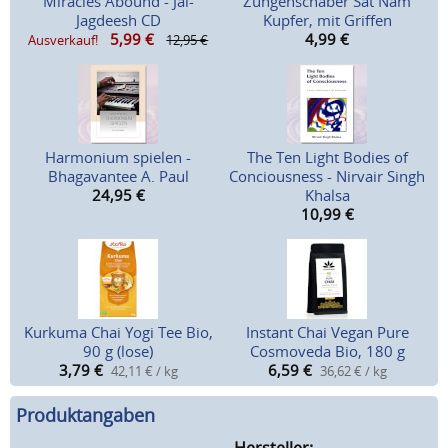
Miracles Abound - Jai-
Zungenschaber Sat Nam
Jagdeesh CD
Kupfer, mit Griffen
5,99
€
4,99
€
Ausverkauf!
12,95 €
Harmonium spielen -
The Ten Light Bodies of
Bhagavantee A. Paul
Conciousness - Nirvair Singh
24,95
€
Khalsa
10,99
€
Kurkuma Chai Yogi Tee Bio,
Instant Chai Vegan Pure
90 g (lose)
Cosmoveda Bio, 180 g
3,79
€
6,59
€
42,11 € / kg
36,62 € / kg
Produktangaben
Hersteller: