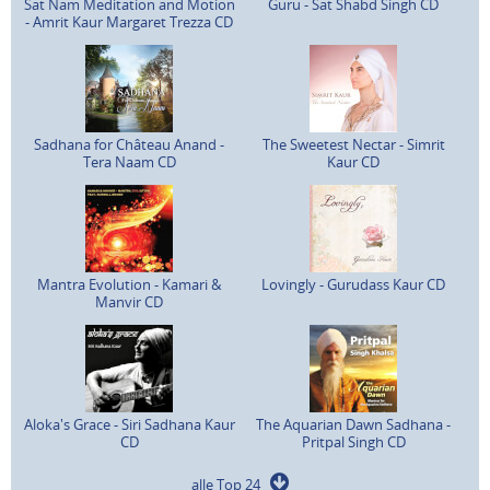
Sat Nam Meditation and Motion
Guru - Sat Shabd Singh CD
- Amrit Kaur Margaret Trezza CD
Sadhana for Château Anand -
The Sweetest Nectar - Simrit
Tera Naam CD
Kaur CD
Mantra Evolution - Kamari &
Lovingly - Gurudass Kaur CD
Manvir CD
Aloka's Grace - Siri Sadhana Kaur
The Aquarian Dawn Sadhana -
CD
Pritpal Singh CD
alle Top 24