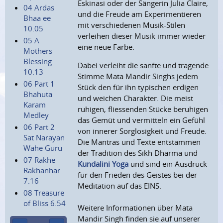
Eskinasi oder der Sängerin Julia Claire,
04 Ardas
und die Freude am Experimentieren
Bhaa ee
mit verschiedenen Musik-Stilen
10.05
verleihen dieser Musik immer wieder
05 A
eine neue Farbe.
Mothers
Blessing
Dabei verleiht die sanfte und tragende
10.13
Stimme Mata Mandir Singhs jedem
06 Part 1
Stück den für ihn typischen erdigen
Bhahuta
und weichen Charakter. Die meist
Karam
ruhigen, fliessenden Stücke beruhigen
Medley
das Gemüt und vermitteln ein Gefühl
06 Part 2
von innerer Sorglosigkeit und Freude.
Sat Narayan
Die Mantras und Texte entstammen
Wahe Guru
der Tradition des Sikh Dharma und
07 Rakhe
Kundalini Yoga
und sind ein Ausdruck
Rakhanhar
für den Frieden des Geistes bei der
7.16
Meditation auf das EINS.
08 Treasure
of Bliss 6.54
Weitere Informationen über Mata
Mandir Singh finden sie auf unserer