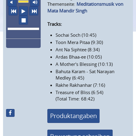
Ton aus
maximale Laustärke
Themenseite:
Meditationsmusik von
vorheriger Titel
Abspielen
nächster Titel
Mata Mandir Singh
Wiedergabe stoppen
Tracks:
Sochai Soch (10:45)
Toon Mera Pitaa (9:30)
Ant Na Siphtee (8:34)
Ardas Bhaa-ee (10:05)
A Mother's Blessing (10:13)
Bahuta Karam - Sat Narayan
Medley (6:45)
Rakhe Rakhanhar (7:16)
Treasure of Bliss (6:54)
(Total Time: 68:42)
Produktangaben