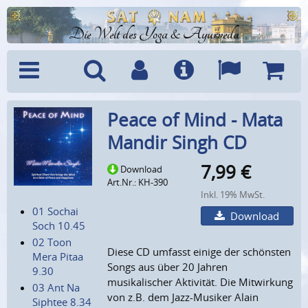
Die Welt des Yoga & Ayurveda
Menü
Suche
Benutzerkonto
Info
Sprachen
Warenk
Peace of Mind - Mata
Mandir Singh CD
7,99
€
Download
Art.Nr.: KH-390
Inkl. 19% MwSt.
01 Sochai
Download
Soch 10.45
02 Toon
Diese CD umfasst einige der schönsten
Mera Pitaa
Songs aus über 20 Jahren
9.30
musikalischer Aktivität. Die Mitwirkung
03 Ant Na
von z.B. dem Jazz-Musiker Alain
Siphtee 8.34