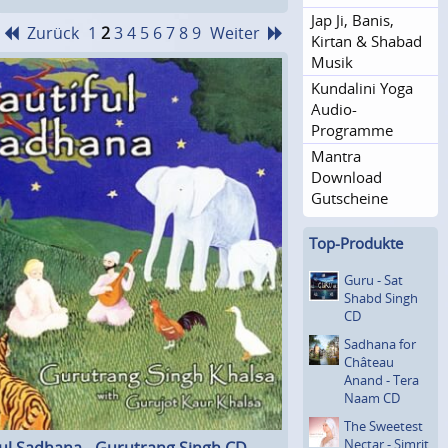
Jap Ji, Banis,
Zurück
1
2
3
4
5
6
7
8
9
Weiter
Kirtan & Shabad
Musik
Kundalini Yoga
Audio-
Programme
Mantra
Download
Gutscheine
Top-Produkte
Guru - Sat
Shabd Singh
CD
Sadhana for
Château
Anand - Tera
Naam CD
The Sweetest
Nectar - Simrit