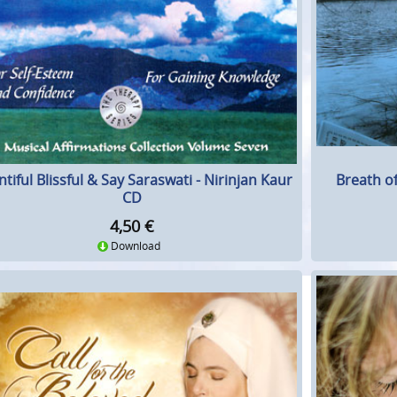
Breath o
tiful Blissful & Say Saraswati - Nirinjan Kaur
CD
4,50
€
Download