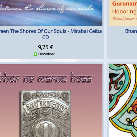
een The Shores Of Our Souls - Mirabai Ceiba
Bhan
CD
9,75
€
Download