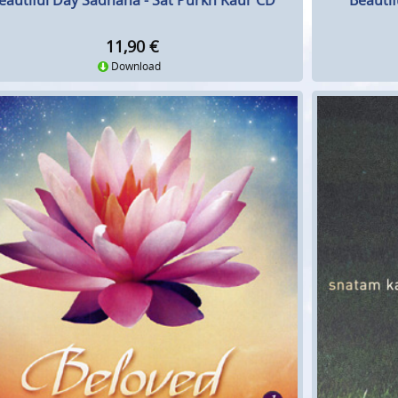
eautiful Day Sadhana - Sat Purkh Kaur CD
Beauti
11,90
€
Download