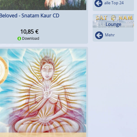
alle Top 24
Beloved - Snatam Kaur CD
Lounge
10,85
€
Mehr
Download