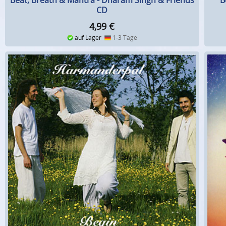
Beat, Breath & Mantra - Dharam Singh & Friends
B
CD
4,99
€
auf Lager
1-3 Tage