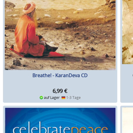
Breathe! - KaranDeva CD
6,99
€
auf Lager
1-3 Tage