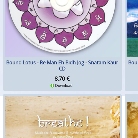
Bound Lotus - Re Man Eh Bidh Jog - Snatam Kaur
Boun
CD
8,70
€
Download