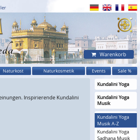
ler
eda
Warenkorb
Naturkost
Naturkosmetik
Events
Sale %
Kundalini Yoga
heinungen. Inspirierende Kundalini
Kundalini Yoga
Musik
Kundalini Yoga
Musik A-Z
Kundalini Yoga
Sadhana Musik