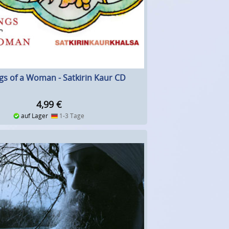
gs of a Woman - Satkirin Kaur CD
4,99
€
auf Lager
1-3 Tage