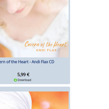
rn of the Heart - Andi Flax CD
5,99
€
Download