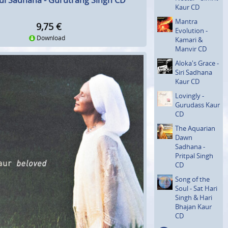
ful Sadhana - Gurutrang Singh CD
Kaur CD
Mantra
9,75
€
Evolution -
Download
Kamari &
Manvir CD
Aloka's Grace -
Siri Sadhana
Kaur CD
Lovingly -
Gurudass Kaur
CD
The Aquarian
Dawn
Sadhana -
Pritpal Singh
CD
Song of the
Soul - Sat Hari
Singh & Hari
Bhajan Kaur
CD