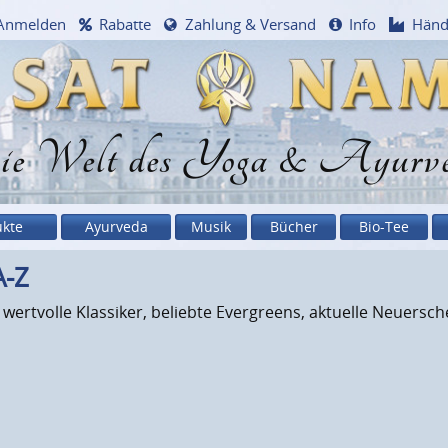
Anmelden
Rabatte
Zahlung & Versand
Info
Händ
e Welt des Yoga & Ayurv
ukte
Ayurveda
Musik
Bücher
Bio-Tee
A-Z
: wertvolle Klassiker, beliebte Evergreens, aktuelle Neuersc