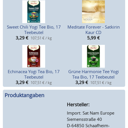
Sweet Chili Yogi Tee Bio, 17
Meditate Forever - Satkirin
Teebeutel
Kaur CD
3,29
€
5,99
€
107,51 € / kg
Echinacea Yogi Tea Bio, 17
Grüne Harmonie Tee Yogi
Teebeutel
Tea Bio, 17 Teebeutel
3,29
€
3,29
€
107,51 € / kg
107,51 € / kg
Produktangaben
Hersteller:
Import: Sat Nam Europe
Siemensstraße 40
D-64850 Schaafheim-