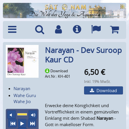
Die Welt des Yoga & Ayurveda
Menü
Suche
Benutzerkonto
Info
Sprachen
Warenk
Narayan - Dev Suroop
Kaur CD
6,50
€
Download
Art.Nr.: KH-401
Inkl. 19% MwSt.
Narayan
Download
Wahe Guru
Wahe Jio
Erwecke deine Königlichkeit und
Vortrefflichkeit in einem gemütvollen
Ton aus
maximale Laustärke
Einklang mit dem Shabad
Narayan
-
vorheriger Titel
Abspielen
nächster Titel
Gott in makelloser Form.