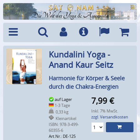
Die Welt des Yoga & Ayurveda
Menü
Suche
Benutzerkonto
Info
Sprachen
Warenk
Kundalini Yoga -
Anand Kaur Seitz
Harmonie für Körper & Seele
durch die Chakra-Energien
7,99
€
auf Lager
1-3 Tage
Inkl. 7% MwSt.
0,33 kg
zzgl. Versandkosten
Kleinartikel
ISBN: 978-3-499-
60355-6
Art.Nr.: DE-125