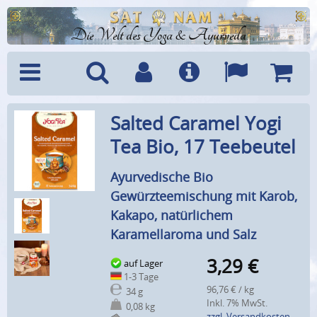
Die Welt des Yoga & Ayurveda
Menü
Suche
Benutzerkonto
Info
Sprachen
Warenk
Salted Caramel Yogi
Tea Bio, 17 Teebeutel
Ayurvedische Bio
Gewürzteemischung mit Karob,
Kakapo, natürlichem
Karamellaroma und Salz
3,29
€
auf Lager
1-3 Tage
96,76 € / kg
34 g
Inkl. 7% MwSt.
0,08 kg
zzgl. Versandkosten