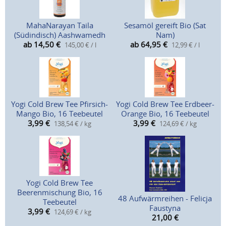
MahaNarayan Taila
Sesamöl gereift Bio (Sat
(Südindisch) Aashwamedh
Nam)
ab 14,50
€
ab 64,95
€
145,00 € / l
12,99 € / l
Yogi Cold Brew Tee Pfirsich-
Yogi Cold Brew Tee Erdbeer-
Mango Bio, 16 Teebeutel
Orange Bio, 16 Teebeutel
3,99
€
3,99
€
138,54 € / kg
124,69 € / kg
Yogi Cold Brew Tee
Beerenmischung Bio, 16
48 Aufwärmreihen - Felicja
Teebeutel
Faustyna
3,99
€
124,69 € / kg
21,00
€