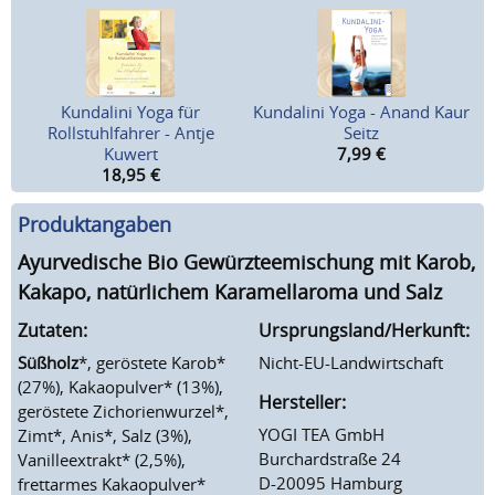
Kundalini Yoga für
Kundalini Yoga - Anand Kaur
Rollstuhlfahrer - Antje
Seitz
Kuwert
7,99
€
18,95
€
Produktangaben
Ayurvedische Bio Gewürzteemischung mit Karob,
Kakapo, natürlichem Karamellaroma und Salz
Zutaten:
Ursprungsland/Herkunft:
Süßholz
*, geröstete Karob*
Nicht-EU-Landwirtschaft
(27%), Kakaopulver* (13%),
Hersteller:
geröstete Zichorienwurzel*,
YOGI TEA GmbH
Zimt*, Anis*, Salz (3%),
Burchardstraße 24
Vanilleextrakt* (2,5%),
D-20095 Hamburg
frettarmes Kakaopulver*