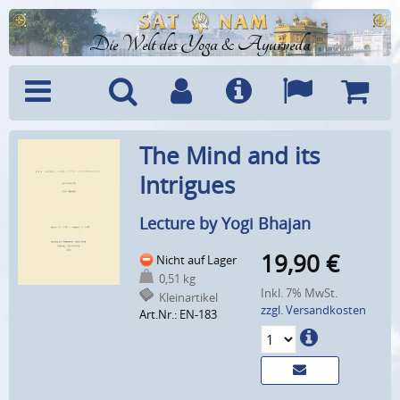
Die Welt des Yoga & Ayurveda
Menü
Suche
Benutzerkonto
Info
Sprachen
Warenk
The Mind and its
Intrigues
Lecture by Yogi Bhajan
19,90
€
Nicht auf Lager
0,51 kg
Inkl. 7% MwSt.
Kleinartikel
zzgl. Versandkosten
Art.Nr.: EN-183