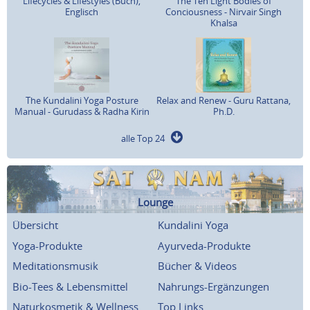
Lifecycles & Lifestyles (Buch),
The Ten Light Bodies of
Englisch
Conciousness - Nirvair Singh
Khalsa
The Kundalini Yoga Posture
Relax and Renew - Guru Rattana,
Manual - Gurudass & Radha Kirin
Ph.D.
alle Top 24
Lounge
Übersicht
Kundalini Yoga
Yoga-Produkte
Ayurveda-Produkte
Meditationsmusik
Bücher & Videos
Bio-Tees & Lebensmittel
Nahrungs-Ergänzungen
Naturkosmetik & Wellness
Top Links