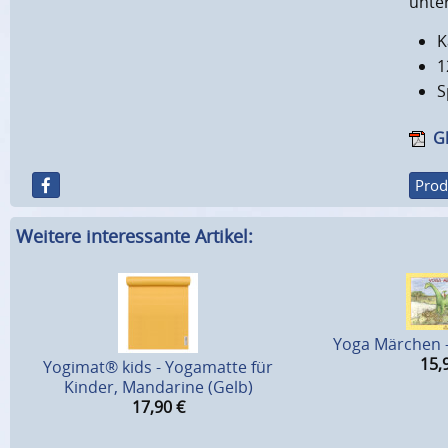
unter
K
1
S
Gl
Prod
Weitere interessante Artikel:
Yoga Märchen -
15,
Yogimat® kids - Yogamatte für
Kinder, Mandarine (Gelb)
17,90
€