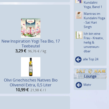
Kundalini
Yoga, Band 1
Mantras im
Kundalini Yoga
- Sat Hari
Singh
Ich bin eine
Frau - Kreativ,
New Inspiration Yogi Tea Bio, 17
heilig &
Teebeutel
unverwun­
3,29
€
96,76 € / kg
dbar
alle Top 24
Lounge
Olivi Griechisches Natives Bio
Olivenöl Extra, 0,5 Liter
Mehr
10,99
€
21,98 € / l