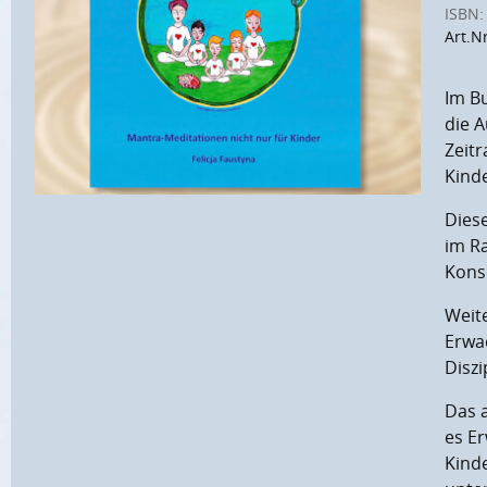
ISBN:
Art.N
Im B
die 
Zeitr
Kind
Diese
im R
Kons
Weite
Erwa
Diszi
Das 
es E
Kinde