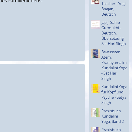
 des Familienlebens.
Teacher - Yogi
Bhajan,
Deutsch
Jap Ji Sahib
Gurmukhi -
Deutsch,
Überset­zung
Sat Hari Singh
Bewusster
Atem,
Pranayama im
Kundalini Yoga
- Sat Hari
Singh
Kundalini Yoga
für Kopf und
Psyche - Satya
Singh
Praxisbuch
Kundalini
Yoga, Band 2
Praxisbuch