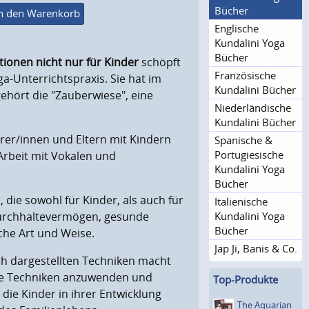
Bücher
n den Warenkorb
Englische
Kundalini Yoga
Bücher
tionen nicht nur für Kinder
schöpft
Französische
a-Unterrichtspraxis. Sie hat im
Kundalini Bücher
gehört die "Zauberwiese", eine
Niederlän­dische
Kundalini Bücher
rer/innen und Eltern mit Kindern
Spanische &
Portugie­sische
rbeit mit Vokalen und
Kundalini Yoga
Bücher
die sowohl für Kinder, als auch für
Italienische
Kundalini Yoga
Durchhaltevermögen, gesunde
Bücher
sche Art und Weise.
Jap Ji, Banis & Co.
ch dargestellten Techniken macht
ie Techniken anzuwenden und
Top-Produkte
 die Kinder in ihrer Entwicklung
The Aquarian