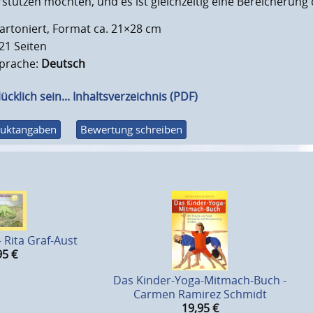
stützen möchten, und es ist gleichzeitig eine Bereicherung
artoniert, Format ca. 21×28 cm
21 Seiten
prache:
Deutsch
ücklich sein... Inhaltsverzeichnis (PDF)
uktangaben
Bewertung schreiben
 Rita Graf-Aust
95
€
Das Kinder-Yoga-Mitmach-Buch -
Carmen Ramirez Schmidt
19,95
€