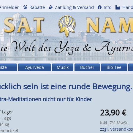
Anmelden
Rabatte
Zahlung & Versand
Info
Händ
e Welt des Yoga & Ayurv
ukte
Ayurveda
Musik
Bücher
Bio-Tee
cklich sein ist eine runde Bewegung...
ra-Meditationen nicht nur für Kinder
23,90
€
f Lager
 Tage
Inkl. 7% MwSt.
4 kg
zzgl. Versandko
inartikel