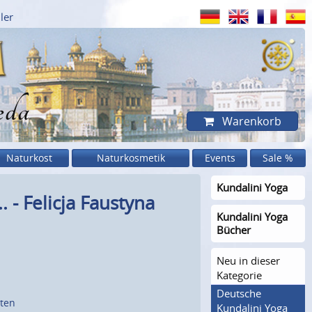
ler
eda
Warenkorb
Naturkost
Naturkosmetik
Events
Sale %
Kundalini Yoga
 - Felicja Faustyna
Kundalini Yoga
Bücher
Neu in dieser
Kategorie
Deutsche
sten
Kundalini Yoga