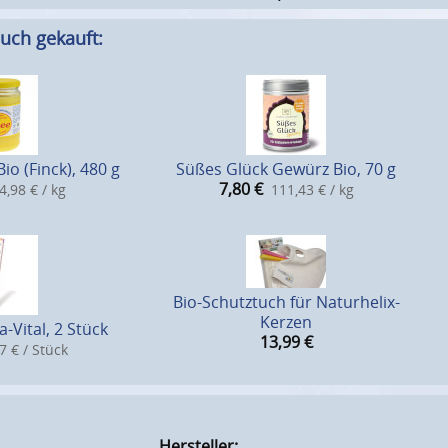
uch gekauft:
o (Finck), 480 g
Süßes Glück Gewürz Bio, 70 g
7,80
€
4,98 € / kg
111,43 € / kg
Bio-Schutztuch für Naturhelix-
Kerzen
-Vital, 2 Stück
13,99
€
7 € / Stück
Hersteller: