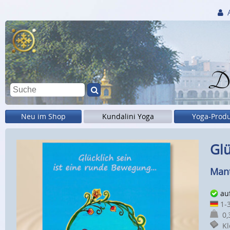
Di
Neu im Shop
Kundalini Yoga
Yoga-Prod
Glü
Mant
au
1-3
0,3
Kle