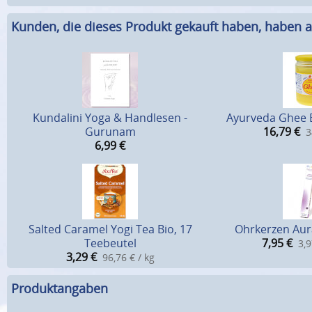
Kunden, die dieses Produkt gekauft haben, haben a
Kundalini Yoga & Handlesen -
Ayurveda Ghee Bi
Gurunam
16,79
€
3
6,99
€
Salted Caramel Yogi Tea Bio, 17
Ohrkerzen Aura
Teebeutel
7,95
€
3,9
3,29
€
96,76 € / kg
Produktangaben