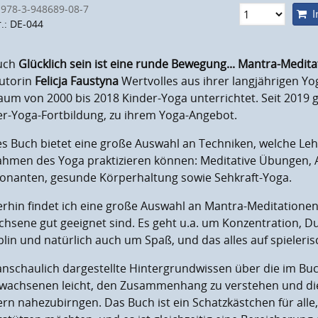
 978-3-948689-08-7
I
r.: DE-044
uch
Glücklich sein ist eine runde Bewegung... Mantra-Medita
Autorin
Felicja Faustyna
Wertvolles aus ihrer langjährigen Yog
aum von 2000 bis 2018 Kinder-Yoga unterrichtet. Seit 2019 
er-Yoga-Fortbildung, zu ihrem Yoga-Angebot.
s Buch bietet eine große Auswahl an Techniken, welche Leh
ahmen des Yoga praktizieren können: Meditative Übungen, A
onanten, gesunde Körperhaltung sowie Sehkraft-Yoga.
rhin findet ich eine große Auswahl an Mantra-Meditationen, 
chsene gut geeignet sind. Es geht u.a. um Konzentration, 
plin und natürlich auch um Spaß, und das alles auf spieleri
anschaulich dargestellte Hintergrundwissen über die im Bu
rwachsenen leicht, den Zusammenhang zu verstehen und d
rn nahezubirngen. Das Buch ist ein Schatzkästchen für alle,