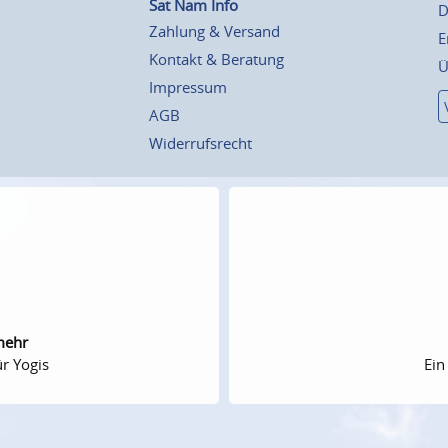
Sat Nam Info
D
Zahlung & Versand
E
Kontakt & Beratung
Ü
Impressum
AGB
Widerrufsrecht
mehr
r Yogis
Ein