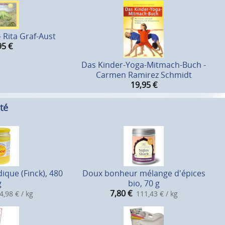
 Rita Graf-Aust
95
€
Das Kinder-Yoga-Mitmach-Buch -
Carmen Ramirez Schmidt
19,95
€
té
ique (Finck), 480
Doux bonheur mélange d'épices
g
bio, 70 g
7,80
€
4,98 € / kg
111,43 € / kg