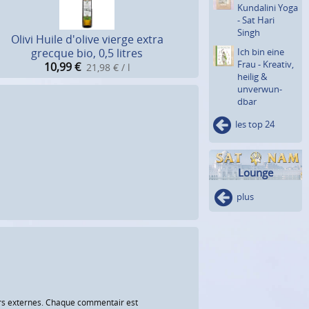
Kundalini Yoga
- Sat Hari
Singh
Olivi Huile d'olive vierge extra
Ich bin eine
grecque bio, 0,5 litres
Frau - Kreativ,
10,99
€
21,98 € / l
heilig &
unverwun­
dbar
les top 24
Lounge
plus
eurs externes. Chaque commentair est