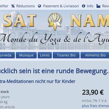
tifier
Réductions
Paiement & Livraison
Info
Rev
onde du Yoga & de l'Ayu
urveda
Musique
Livres
Tisanes Bio
Aliments Bio
cklich sein ist eine runde Bewegung...
ra-Meditationen nicht nur für Kinder
23,90
€
 stock
 jours
inclus 7% T.V.A.
4 kg
plus frais d'envo
it article