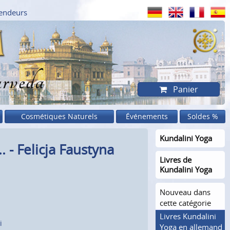
endeurs
rveda
Panier
Cosmétiques Naturels
Événements
Soldes %
Kundalini Yoga
 - Felicja Faustyna
Livres de
Kundalini Yoga
Nouveau dans
cette catégorie
Livres Kundalini
i
Yoga en allemand