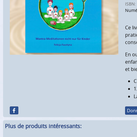
ISBN:
Numér
Ce li
prati
conso
En ou
enfan
et bi
C
1
L
Donn
Plus de produits intéressants: