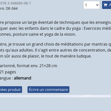
 978-3-948689-08-7
A
o: DE-044
vre propose un large éventail de techniques que les enseign
quer avec les enfants dans le cadre du yoga : Exercices médita
nnes, posture saine et yoga de la vision.
tre, je trouve un grand choix de méditations par mantras q
ts qu'aux adultes. Il s'agit entre autres de concentration, d
en sûr aussi de plaisir, le tout de manière ludique.
artonné, format env. 21×28 cm
21 pages
angue :
allemand
ées produit
Écrire un commentaire