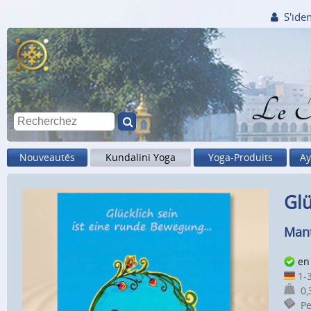
S'iden
Le M
Nouveautés
Kundalini Yoga
Yoga-Produits
Ay
Glü
Mant
en
1-3
0,3
Pet