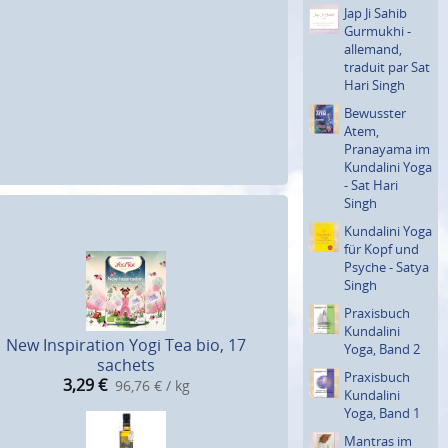
Jap Ji Sahib
Gurmukhi -
allemand,
traduit par Sat
Hari Singh
Bewusster
Atem,
Pranayama im
Kundalini Yoga
- Sat Hari
Singh
Kundalini Yoga
für Kopf und
Psyche - Satya
Singh
Praxisbuch
Kundalini
New Inspiration Yogi Tea bio, 17
Yoga, Band 2
sachets
Praxisbuch
3,29
€
96,76 € / kg
Kundalini
Yoga, Band 1
Mantras im