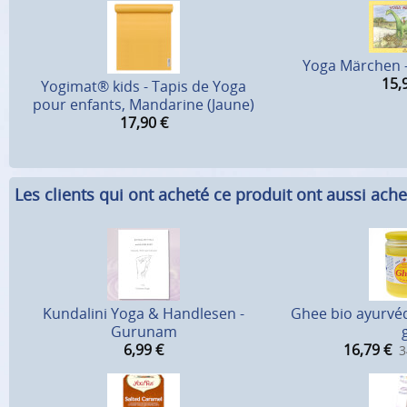
Yoga Märchen -
15,
Yogimat® kids - Tapis de Yoga
pour enfants, Mandarine (Jaune)
17,90
€
Les clients qui ont acheté ce produit ont aussi ache
Kundalini Yoga & Handlesen -
Ghee bio ayurvéd
Gurunam
6,99
€
16,79
€
3