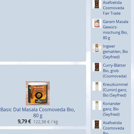
Asafoetida
Cosmoveda
Fair Trade
Garam Masala
Gewürz­
mischung Bio,
80 g
Ingwer
gemahlen, Bio
(Seyfried)
Curry-Blätter
Bio, grob
(Cosmove­da)
Kreuzküm­mel
(Cumin) ganz,
Bio (Seyfried)
Koriander
ganz, Bio
Basic Dal Masala Cosmoveda Bio,
(Seyfried)
80 g
9,79
€
122,38 € / kg
Asafoetida
Cosmoveda
Bio