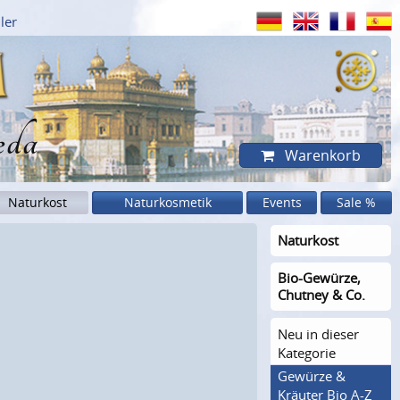
ler
eda
Warenkorb
Naturkost
Naturkosmetik
Events
Sale %
Naturkost
Bio-Gewürze,
Chutney & Co.
Neu in dieser
Kategorie
Gewürze &
Kräuter Bio A-Z