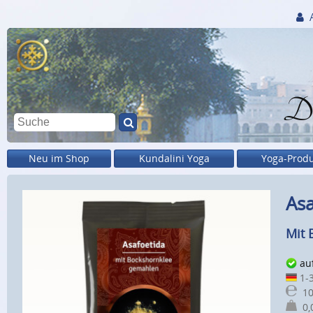
Di
Neu im Shop
Kundalini Yoga
Yoga-Prod
Asa
Mit 
au
1-3
10
0,0