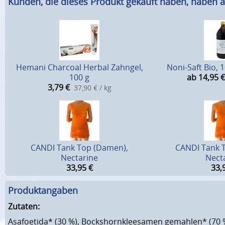
Kunden, die dieses Produkt gekauft haben, haben a
Hemani Charcoal Herbal Zahngel,
Noni-Saft Bio, 
100 g
ab 14,95
€
3,79
€
37,90 € / kg
CANDI Tank Top (Damen),
CANDI Tank 
Nectarine
Nect
33,95
€
33,
Produktangaben
Zutaten:
Asafoetida* (30 %), Bockshornkleesamen gemahlen* (70 