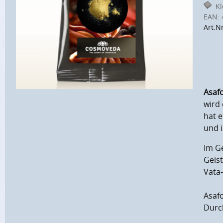
Kle
EAN:
Art.N
Asaf
wird 
hat e
und 
Im G
Geist
Vata
Asafo
Durc