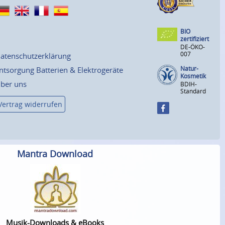
BIO
zertifiziert
DE-ÖKO-
007
atenschutzerklärung
Natur-
ntsorgung Batterien & Elektrogeräte
Kosmetik
ber uns
BDIH-
Standard
Vertrag widerrufen
Mantra Download
Musik-Downloads & eBooks