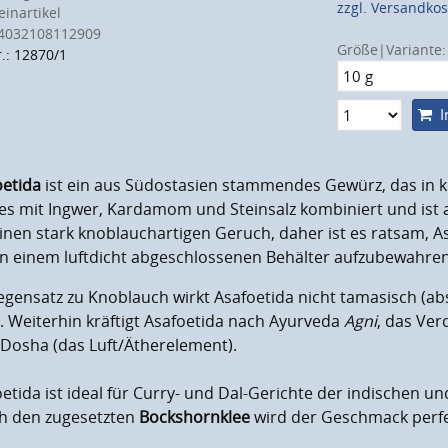
zzgl. Versandko
inartikel
4032108112909
Größe|Variante:
r.: 12870/1
I
oetida
ist ein aus Südostasien stammendes Gewürz, das in ke
es mit Ingwer, Kardamom und Steinsalz kombiniert und ist al
inen stark knoblauchartigen Geruch, daher ist es ratsam,
in einem luftdicht abgeschlossenen Behälter aufzubewahren
egensatz zu Knoblauch wirkt Asafoetida nicht tamasisch (a
. Weiterhin kräftigt Asafoetida nach Ayurveda
Agni
, das Ver
-Dosha (das Luft/Ätherelement).
etida ist ideal für Curry- und Dal-Gerichte der indischen u
h den zugesetzten
Bockshornklee
wird der Geschmack perfe