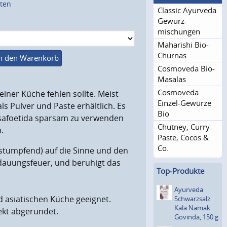
sten
Classic Ayurveda
Gewürz­
mischungen
Maharishi Bio-
Churnas
n den Warenkorb
Cosmoveda Bio-
Masalas
Cosmoveda
iner Küche fehlen sollte. Meist
Einzel-Gewürze
s Pulver und Paste erhältlich. Es
Bio
 Asafoetida sparsam zu verwenden
Chutney, Curry
.
Paste, Cocos &
Co.
bstumpfend) auf die Sinne und den
dauungsfeuer, und beruhigt das
Top-Produkte
Ayurveda
nd asiatischen Küche geeignet.
Schwar­zsalz
Kala Namak
kt abgerundet.
Govinda, 150 g