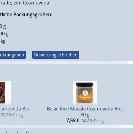
 Trade, von Cosmoveda.
ltliche Packungsgrößen:
0 g
00 g
 kg
uktangaben
Bewertung schreiben
osmoveda Bio
Basic Rice Masala Cosmoveda Bio,
80 g
359,00 € / kg
7,59
€
94,88 € / kg