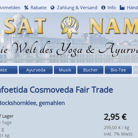
Anmelden
Rabatte
Zahlung & Versand
Info
Händ
e Welt des Yoga & Ayurv
ukte
Ayurveda
Musik
Bücher
Bio-Tee
foetida Cosmoveda Fair Trade
Bockshornklee, gemahlen
2,95
€
f Lager
 Tage
295,00 € / kg
 g
Inkl. 7% MwSt.
1 kg