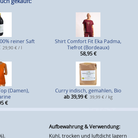
uch gekauft:
100% reiner Saft
Shirt Comfort Fit Eka Padma,
Tiefrot (Bordeaux)
29,90 € / l
58,95
€
Top (Damen),
Curry indisch, gemahlen, Bio
arine
ab 39,99
€
39,99 € / kg
95
€
Aufbewahrung & Verwendung:
%).
Kühl, trocken und luftdicht lagern