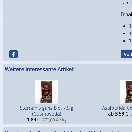
Fair
Erhä
1
1
1
Prod
Weitere interessante Artikel:
Sternanis ganz Bio, 7,5 g
Asafoetida C
(Cosmoveda)
ab 3,59
€
1,89
€
270,00 € / kg