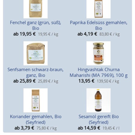
Fenchel ganz (grün, süß),
Paprika Edelsüss gemahlen,
Bio
Bio
ab 19,95
€
ab 4,19
€
19,95 € / kg
83,80 € / kg
Senfsamen schwarz-braun,
Hingvashtak Churna
ganz, Bio
Maharishi (MA 7969), 100 g
ab 25,89
€
13,95
€
25,89 € / kg
139,50 € / kg
Koriander gemahlen, Bio
Sesamöl gereift Bio
(Seyfried)
(Seyfried)
ab 3,79
€
ab 14,59
€
75,80 € / kg
19,45 € / l