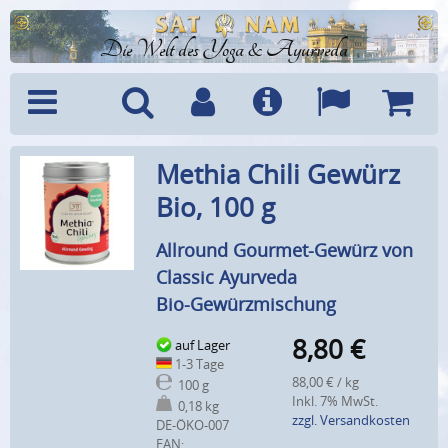
Die Welt des Yoga & Ayurveda
Menü
Suche
Benutzerkonto
Info
Sprachen
Warenk
Methia Chili Gewürz
Bio, 100 g
Allround Gourmet-Gewürz von
Classic Ayurveda
Bio-Gewürzmischung
8,80
€
auf Lager
1-3 Tage
88,00 € / kg
100 g
Inkl. 7% MwSt.
0,18 kg
zzgl. Versandkosten
DE-ÖKO-007
EAN: