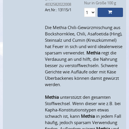
Nur in Größe 100 g
4032582022008
Art.Nr.: 13115/1
Die Methia Chili-Gewürzmischung aus
Bockshornklee, Chili, Asafoetida (Hing),
Steinsalz und Cumin (Kreuzkümmel)
hat Feuer in sich und wird idealerweise
sparsam verwendet.
Methia
regt die
Verdauung an und hilft, die Nahrung
besser zu verstoffwechseln. Schwere
Gerichte wie Aufläufe oder mit Käse
Überbackenes können damit gewürzt
werden.
Methia
unterstützt den gesamten
Stoffwechsel. Wenn dieser wie z.B. bei
Kapha-Konstitutionstypen etwas
schwach ist, kann
Methia
in jedem Fall
häufig, jedoch sparsam Verwendung
finden. Außerdem wärmt
Methia
und