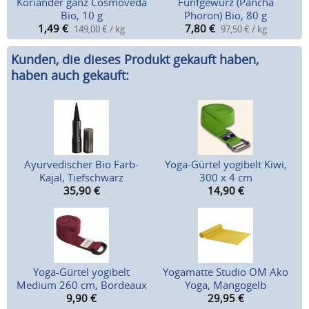
Koriander ganz Cosmoveda
Fünfgewürz (Pancha
Bio, 10 g
Phoron) Bio, 80 g
1,49
€
7,80
€
149,00 € / kg
97,50 € / kg
Kunden, die dieses Produkt gekauft haben,
haben auch gekauft:
Ayurvedischer Bio Farb-
Yoga-Gürtel yogibelt Kiwi,
Kajal, Tiefschwarz
300 x 4 cm
35,90
€
14,90
€
Yoga-Gürtel yogibelt
Yogamatte Studio OM Ako
Medium 260 cm, Bordeaux
Yoga, Mangogelb
9,90
€
29,95
€