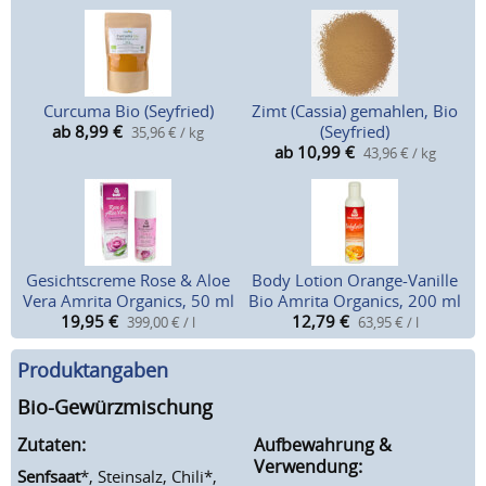
Curcuma Bio (Seyfried)
Zimt (Cassia) gemahlen, Bio
ab 8,99
€
(Seyfried)
35,96 € / kg
ab 10,99
€
43,96 € / kg
Gesichtscreme Rose & Aloe
Body Lotion Orange-Vanille
Vera Amrita Organics, 50 ml
Bio Amrita Organics, 200 ml
19,95
€
12,79
€
399,00 € / l
63,95 € / l
Produktangaben
Bio-Gewürzmischung
Zutaten:
Aufbewahrung &
Verwendung:
Senfsaat
*, Steinsalz, Chili*,