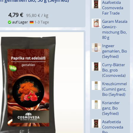
n gemahlen Bio, 50 g (Seyfried)
Asafoetida
Cosmoveda
Fair Trade
4,79
€
95,80 € / kg
Garam Masala
auf Lager
1-3 Tage
Gewürz­
mischung Bio,
80 g
Ingwer
gemahlen, Bio
(Seyfried)
Curry-Blätter
Bio, grob
(Cosmove­da)
Kreuzküm­mel
(Cumin) ganz,
Bio (Seyfried)
Koriander
ganz, Bio
(Seyfried)
Asafoetida
Cosmoveda
Bio