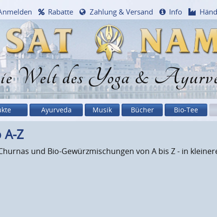
Anmelden
Rabatte
Zahlung & Versand
Info
Händ
e Welt des Yoga & Ayurv
ukte
Ayurveda
Musik
Bücher
Bio-Tee
 A-Z
Churnas und Bio-Gewürzmischungen von A bis Z - in kleiner