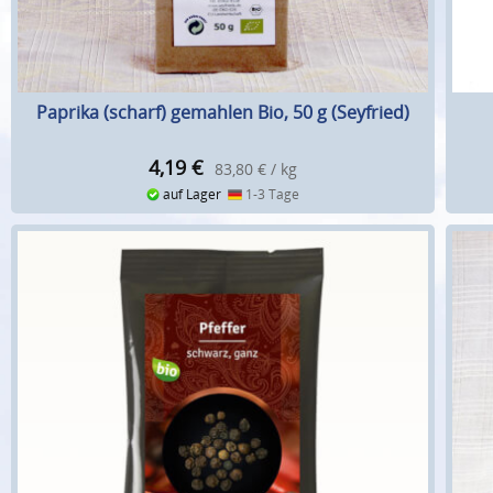
Paprika (scharf) gemahlen Bio, 50 g (Seyfried)
4,19
€
83,80 € / kg
auf Lager
1-3 Tage