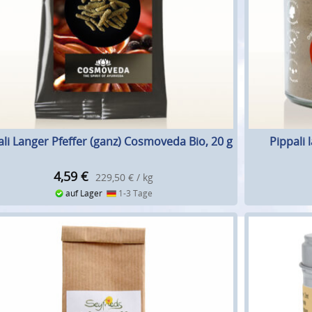
ali Langer Pfeffer (ganz) Cosmoveda Bio, 20 g
Pippali 
4,59
€
229,50 € / kg
auf Lager
1-3 Tage