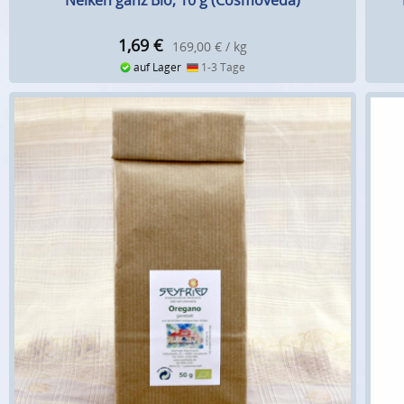
Nelken ganz Bio, 10 g (Cosmoveda)
1,69
€
169,00 € / kg
auf Lager
1-3 Tage