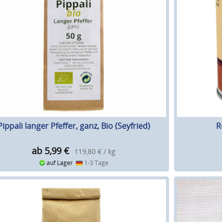
Pippali langer Pfeffer, ganz, Bio (Seyfried)
R
ab 5,99
€
119,80 € / kg
auf Lager
1-3 Tage