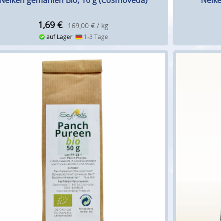
Nelken gemahlen Bio, 10 g (Cosmoveda)
Nelke
1,69
€
169,00 € / kg
auf Lager
1-3 Tage