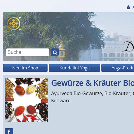
Di
Neu im Shop
Kundalini Yoga
Yoga-Prod
Gewürze & Kräuter Bio
Ayurveda Bio-Gewürze, Bio-Kräuter, 
Kiloware.