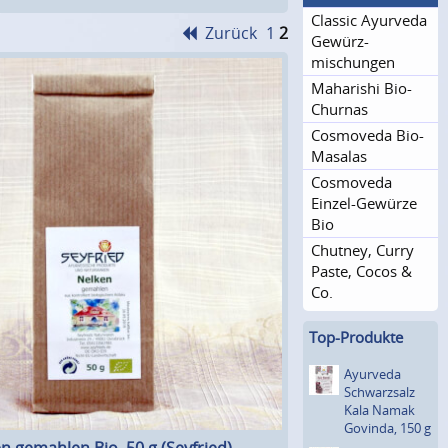
Classic Ayurveda
Zurück
1
2
Gewürz­
mischungen
Maharishi Bio-
Churnas
Cosmoveda Bio-
Masalas
Cosmoveda
Einzel-Gewürze
Bio
Chutney, Curry
Paste, Cocos &
Co.
Top-Produkte
Ayurveda
Schwar­zsalz
Kala Namak
Govinda, 150 g