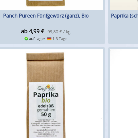
Panch Pureen Fünfgewürz (ganz), Bio
Paprika (sc
ab 4,99
€
99,80 € / kg
auf Lager
1-3 Tage