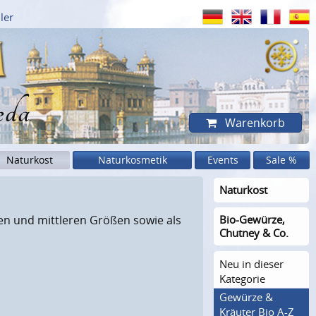
ler
eda
Warenkorb
Naturkost
Naturkosmetik
Events
Sale %
Naturkost
en und mittleren Größen sowie als
Bio-Gewürze,
Chutney & Co.
Neu in dieser
Kategorie
Gewürze &
Kräuter Bio A-Z