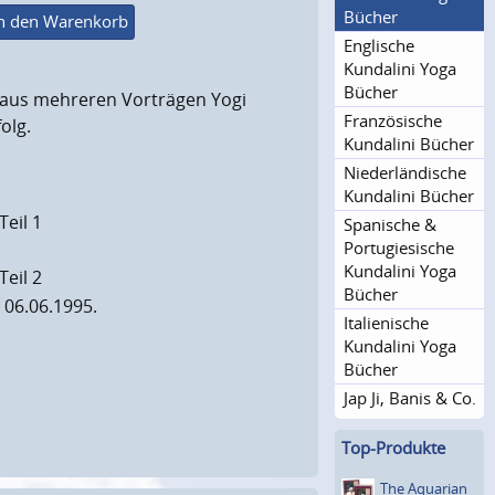
Bücher
n den Warenkorb
Englische
Kundalini Yoga
Bücher
t aus mehreren Vorträgen Yogi
Französische
olg.
Kundalini Bücher
Niederlän­dische
Kundalini Bücher
Teil 1
Spanische &
Portugie­sische
Kundalini Yoga
Teil 2
Bücher
 06.06.1995.
Italienische
Kundalini Yoga
Bücher
Jap Ji, Banis & Co.
Top-Produkte
The Aquarian