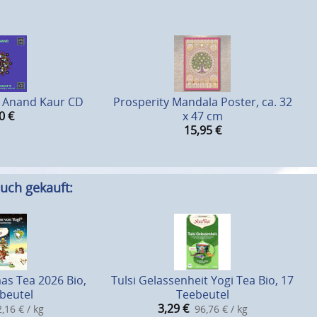
r Anand Kaur CD
Prosperity Mandala Poster, ca. 32
0
€
x 47 cm
15,95
€
uch gekauft:
as Tea 2026 Bio,
Tulsi Gelassenheit Yogi Tea Bio, 17
beutel
Teebeutel
3,29
€
,16 € / kg
96,76 € / kg