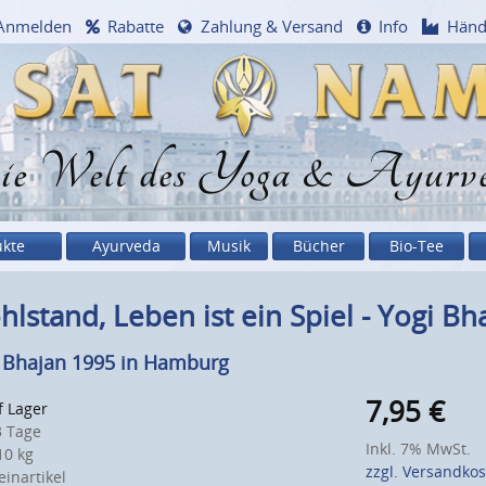
Anmelden
Rabatte
Zahlung & Versand
Info
Händ
e Welt des Yoga & Ayurv
ukte
Ayurveda
Musik
Bücher
Bio-Tee
lstand, Leben ist ein Spiel - Yogi Bh
 Bhajan 1995 in Hamburg
7,95
€
f Lager
 Tage
Inkl. 7% MwSt.
0 kg
zzgl. Versandko
inartikel