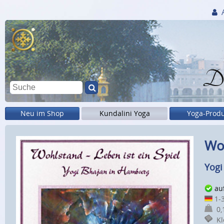
Di
Neu im Shop
Kundalini Yoga
Yoga-Prod
Woh
Yogi
au
1-3
0,1
Kle