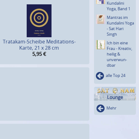
Kundalini
Yoga, Band 1
Mantras im
Kundalini Yoga
- Sat Hari
Singh
Tratakam-Scheibe Meditations-
Ich bin eine
Karte, 21 x 28 cm
Frau - Kreativ,
5,95
€
heilig &
unverwun­
dbar
alle Top 24
Lounge
Mehr