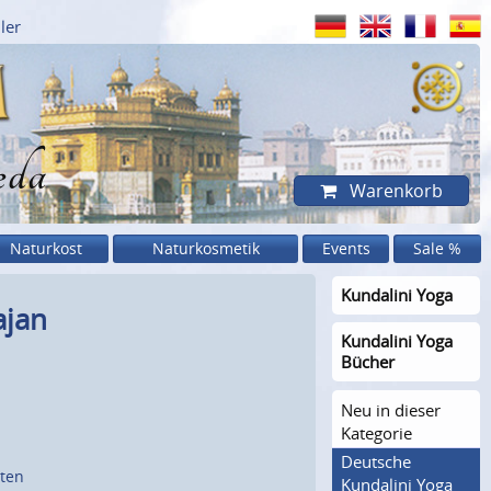
ler
eda
Warenkorb
Naturkost
Naturkosmetik
Events
Sale %
Kundalini Yoga
ajan
Kundalini Yoga
Bücher
Neu in dieser
Kategorie
Deutsche
sten
Kundalini Yoga