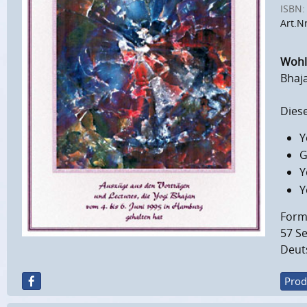
ISBN:
Art.N
Wohls
Bhaj
Diese
Y
G
Y
Y
Forma
57 Se
Deut
Prod