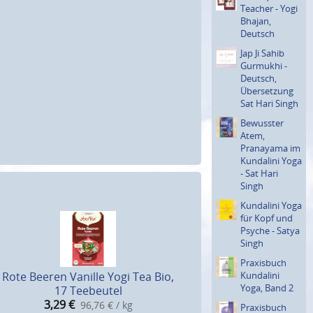
Teacher - Yogi
Bhajan,
Deutsch
Jap Ji Sahib
Gurmukhi -
Deutsch,
Überset­zung
Sat Hari Singh
Bewusster
Atem,
Pranayama im
Kundalini Yoga
- Sat Hari
Singh
Kundalini Yoga
für Kopf und
Psyche - Satya
Singh
Praxisbuch
Kundalini
Rote Beeren Vanille Yogi Tea Bio,
Yoga, Band 2
17 Teebeutel
3,29
€
96,76 € / kg
Praxisbuch