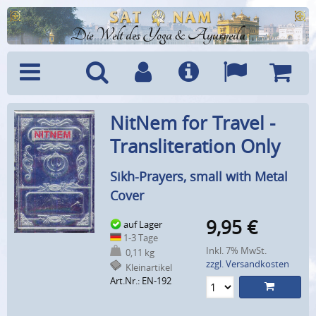
Die Welt des Yoga & Ayurveda
Menü
Suche
Benutzerkonto
Info
Sprachen
Warenk
NitNem for Travel -
Transliteration Only
Sikh-Prayers, small with Metal
Cover
9,95
€
auf Lager
1-3 Tage
Inkl. 7% MwSt.
0,11 kg
zzgl. Versandkosten
Kleinartikel
Art.Nr.: EN-192