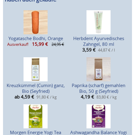
Yogatasche Bodhi, Orange
Herbdent Ayurvedisches
15,99
€
Zahngel, 80 ml
Ausverkauf!
24,95 €
3,59
€
44,87 € / l
Kreuzkümmel (Cumin) ganz,
Paprika (scharf) gemahlen
Bio (Seyfried)
Bio, 50 g (Seyfried)
ab 4,59
€
4,19
€
91,80 € / kg
83,80 € / kg
Morgen Energie Yogi Tea
Ashwagandha Balance Yogi