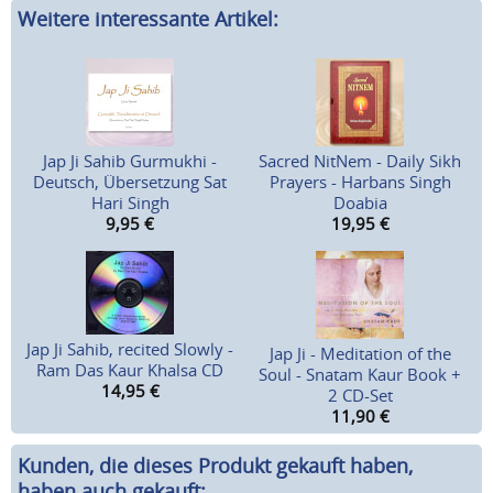
Weitere interessante Artikel:
Jap Ji Sahib Gurmukhi -
Sacred NitNem - Daily Sikh
Deutsch, Übersetzung Sat
Prayers - Harbans Singh
Hari Singh
Doabia
9,95
€
19,95
€
Jap Ji Sahib, recited Slowly -
Jap Ji - Meditation of the
Ram Das Kaur Khalsa CD
Soul - Snatam Kaur Book +
14,95
€
2 CD-Set
11,90
€
Kunden, die dieses Produkt gekauft haben,
haben auch gekauft: