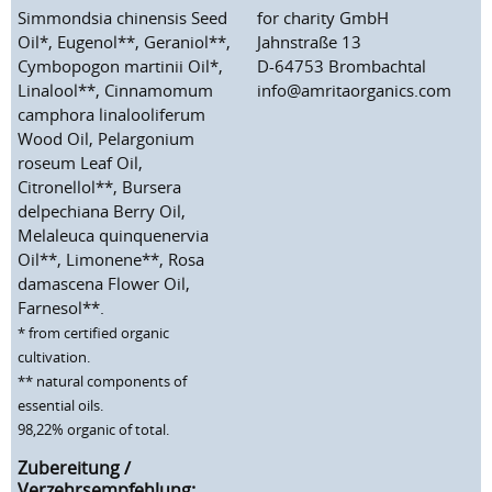
Simmondsia chinensis Seed
for charity GmbH
Oil*, Eugenol**, Geraniol**,
Jahnstraße 13
Cymbopogon martinii Oil*,
D-64753 Brombachtal
Linalool**, Cinnamomum
info@amritaorganics.com
camphora linalooliferum
Wood Oil, Pelargonium
roseum Leaf Oil,
Citronellol**, Bursera
delpechiana Berry Oil,
Melaleuca quinquenervia
Oil**, Limonene**, Rosa
damascena Flower Oil,
Farnesol**.
* from certified organic
cultivation.
** natural components of
essential oils.
98,22% organic of total.
Zubereitung /
Verzehrsempfehlung: