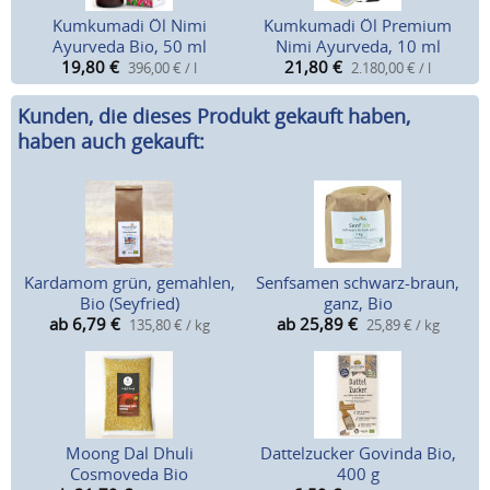
Kumkumadi Öl Nimi
Kumkumadi Öl Premium
Ayurveda Bio, 50 ml
Nimi Ayurveda, 10 ml
19,80
€
21,80
€
396,00 € / l
2.180,00 € / l
Kunden, die dieses Produkt gekauft haben,
haben auch gekauft:
Kardamom grün, gemahlen,
Senfsamen schwarz-braun,
Bio (Seyfried)
ganz, Bio
ab 6,79
€
ab 25,89
€
135,80 € / kg
25,89 € / kg
Moong Dal Dhuli
Dattelzucker Govinda Bio,
Cosmoveda Bio
400 g