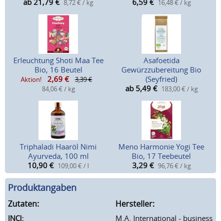
ab 21,79
€
6,59
€
8,72 € / kg
16,48 € / kg
Erleuchtung Shoti Maa Tee
Asafoetida
Bio, 16 Beutel
Gewürzzubereitung Bio
2,69
€
(Seyfried)
Aktion!
3,39 €
ab 5,49
€
84,06 € / kg
183,00 € / kg
Triphaladi Haaröl Nimi
Meno Harmonie Yogi Tee
Ayurveda, 100 ml
Bio, 17 Teebeutel
10,90
€
3,29
€
109,00 € / l
96,76 € / kg
Produktangaben
Zutaten:
Hersteller:
INCI:
M.A. International - business