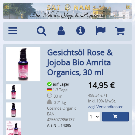
Die Welt des Yoga & Ayurveda
Menü
Suche
Benutzerkonto
Info
Sprachen
Warenk
Gesichtsöl Rose &
Jojoba Bio Amrita
Organics, 30 ml
14,95
€
auf Lager
1-3 Tage
498,34 € / l
30 ml
Inkl. 19% MwSt.
0,21 kg
zzgl. Versandkosten
Cosmos Organic
EAN:
4256077356137
Art.Nr.: 14095