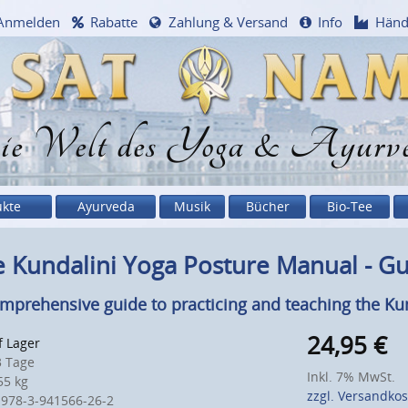
Anmelden
Rabatte
Zahlung & Versand
Info
Händ
e Welt des Yoga & Ayurv
ukte
Ayurveda
Musik
Bücher
Bio-Tee
 Kundalini Yoga Posture Manual - Gu
mprehensive guide to practicing and teaching the Ku
24,95
€
f Lager
 Tage
Inkl. 7% MwSt.
5 kg
zzgl. Versandko
 978-3-941566-26-2