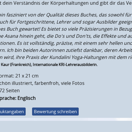
kt
dein
Verständnis der Körperhaltungen und gibt
dir
das Ve
bin
fasziniert von
de
r
Qualität dieses Buches, das sowohl fü
uch für Fortgeschrittene, Lehrer und sogar
Ausbilder
geeign
es Buch gewartet! Es bietet so viele Präzisi
erungen
in Bezug
n
e
Asana
hinein geht
, die Do's und Don'
t
s, die Effekte und 
tionen. Es ist vollständig,
präzise
, mit einem sehr hellen un
rn. Ich bin beiden Autor
inn
en zutiefst dankbar, deren Arbe
n wird, ihre Praxis der Kundalini Yoga-Haltungen mit dem ri
r Kaur (Frankreich), Internationale KRI-Lehrerausbilderin.
ormat: 21 x 21 cm
chön illustriert, farbenfroh, viele Fotos
72 Seiten
prache: Englisch
uktangaben
Bewertung schreiben