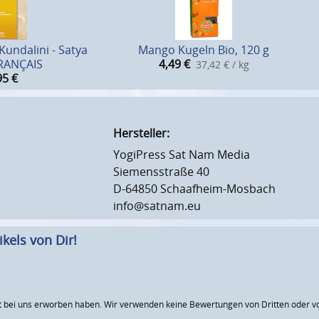
undalini - Satya
Mango Kugeln Bio, 120 g
FRANÇAIS
4,49
€
37,42 € / kg
95
€
Hersteller:
YogiPress Sat Nam Media
Siemensstraße 40
D-64850 Schaafheim-Mosbach
info@satnam.eu
kels von Dir!
 bei uns erworben haben. Wir verwenden keine Bewertungen von Dritten oder vo