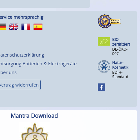
ervice mehrsprachig
BIO
zertifiziert
DE-ÖKO-
007
atenschutzerklärung
Natur-
ntsorgung Batterien & Elektrogeräte
Kosmetik
ber uns
BDIH-
Standard
Vertrag widerrufen
Mantra Download