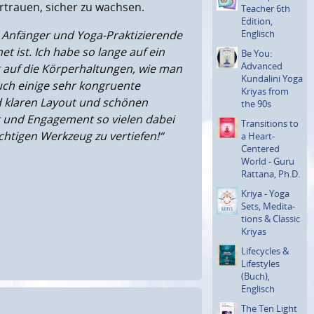
rtrauen, sicher zu wachsen.
Teacher 6th
Edition,
Englisch
r Anfänger und
Yoga-
Prakti
zierende
et ist. Ich habe so lange auf ein
Be You:
Advanced
 auf die Körperhaltung
en
, wie man
Kundalini Yoga
auch einige sehr kongruente
Kriyas from
d
klaren
Layout und schönen
the 90s
it und Engagement so vielen dabei
Transi­tions to
chtigen Werkzeug zu vertiefen!“
a Heart-
Centered
World - Guru
Rattana, Ph.D.
Kriya - Yoga
Sets, Medita­
tions & Classic
Kriyas
Lifecycles &
Lifestyles
(Buch),
Englisch
The Ten Light