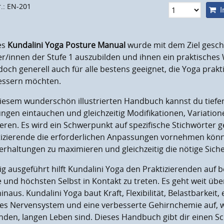
r.: EN-201
I
es
Kundalini Yoga Posture Manual
wurde mit dem Ziel gesch
er/innen
der Stufe 1 auszubilden und
ihnen ein praktisches
edoch
generell
auch für
alle bestens geeignet, die Yoga prakt
essern möchten.
ies
em
wunderschön illustrierte
n
Handbuch kannst du t
iefe
ungen
eintauchen
und gleichzeitig
Modifikationen, Variatio
ieren
. Es wird ein Schwerpunkt auf spezifische
Stichwörter
ge
izierende
die erforderlichen Anpassungen vornehmen könn
erhaltungen zu maximieren und gleichzeitig die
nötige
Siche
tig ausgeführt
hilft Kundalini Yoga den Praktizierenden au
e
und höchsten Selbst in Kontakt zu treten
. Es geht weit üb
hinaus. Kundalini Yoga baut Kraft, Flexibilität, Belastbarkeit,
kes Nervensystem und eine verbesserte Gehirnchemie auf,
nden, langen Leben sind. Dieses Handbuch gibt
dir
einen Sc