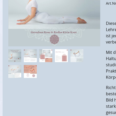
Art.N
Dies
Lehr
ist j
verb
Mit d
Halt
stud
Prakt
Körp
Rich
b
est
Bild 
star
gesu