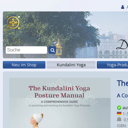
Di
Neu im Shop
Kundalini Yoga
Yoga-Prod
The
A Co
au
1-3
0,5
ISBN: