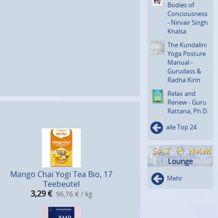
Bodies of
Concious­ness
- Nirvair Singh
Khalsa
The Kundalini
Yoga Posture
Manual -
Gurudass &
Radha Kirin
Relax and
Renew - Guru
Rattana, Ph.D.
alle Top 24
Lounge
Mango Chai Yogi Tea Bio, 17
Mehr
Teebeutel
3,29
€
96,76 € / kg