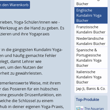
Bücher
n den Warenkorb
Englische
Kundalini Yoga
Bücher
rieben,
Yoga-Schüler
/
innen
wie -
Französische
 Werkzeug an die
H
and zu geben
. Es
Kundalini Bücher
izieren und ihre Yogapraxis
Niederlän­dische
Kundalini Bücher
r in die gängigsten Kundalini Yoga-
Spanische &
Portugie­sische
nen und häufig
gemachte
Fehler
Kundalini Yoga
legt, damit Lehrer
wie
Bücher
en, um den Nutzen der
Italienische
rheit zu gewährleisten.
Kundalini Yoga
Bücher
f bemerkenswerte Weise,
mit
ihr
em
Jap Ji, Banis & Co.
er das Posieren für ein hübsches
eine
gesunde Drüsenfunktion, ein
Top-Produkte
welche
die Schlüssel zu einem
hub in
deiner eigenen Yoga-
Praxis,
The Aquarian