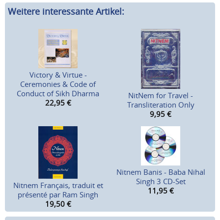
Weitere interessante Artikel:
Victory & Virtue -
Ceremonies & Code of
Conduct of Sikh Dharma
NitNem for Travel -
22,95
€
Transliteration Only
9,95
€
Nitnem Banis - Baba Nihal
Singh 3 CD-Set
Nitnem Français, traduit et
11,95
€
présenté par Ram Singh
19,50
€