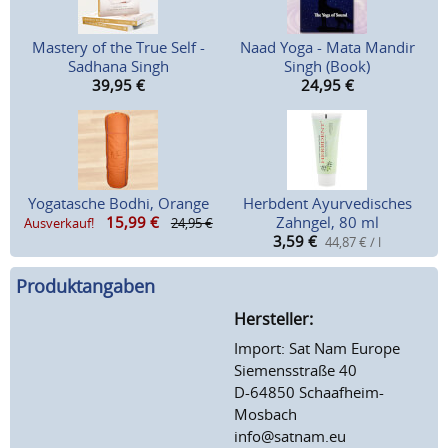
Mastery of the True Self -
Naad Yoga - Mata Mandir
Sadhana Singh
Singh (Book)
39,95
€
24,95
€
Yogatasche Bodhi, Orange
Herbdent Ayurvedisches
15,99
€
Zahngel, 80 ml
Ausverkauf!
24,95 €
3,59
€
44,87 € / l
Produktangaben
Hersteller:
Import: Sat Nam Europe
Siemensstraße 40
D-64850 Schaafheim-
Mosbach
info@satnam.eu