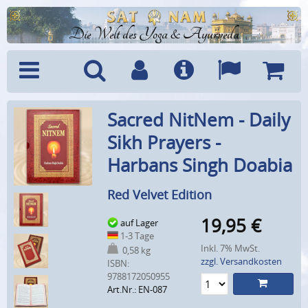
Die Welt des Yoga & Ayurveda
Menü
Suche
Benutzerkonto
Info
Sprachen
Warenk
Sacred NitNem - Daily
Sikh Prayers -
Harbans Singh Doabia
Red Velvet Edition
19,95
€
auf Lager
1-3 Tage
Inkl. 7% MwSt.
0,58 kg
zzgl. Versandkosten
ISBN:
9788172050955
Art.Nr.: EN-087