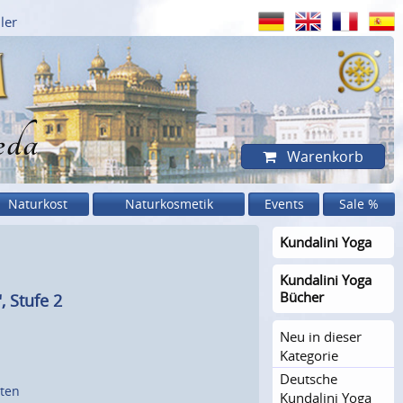
ler
eda
Warenkorb
Naturkost
Naturkosmetik
Events
Sale %
Kundalini Yoga
Kundalini Yoga
Bücher
 Stufe 2
Neu in dieser
Kategorie
Deutsche
sten
Kundalini Yoga