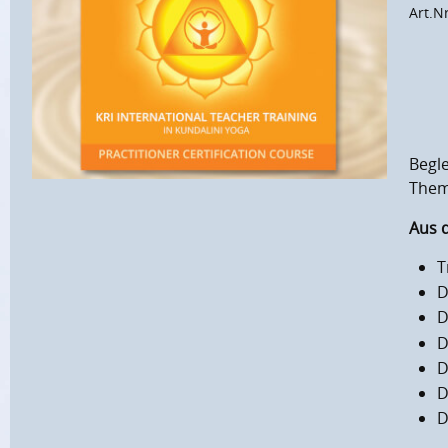
Art.N
Begle
The
Aus d
T
D
D
D
D
D
D