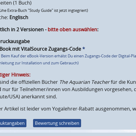
eiten (1 Buch)
rühe Extra-Buch "Study Guide" ist jetzt ingtegriert)
che:
Englisch
tlich in 2 Versionen -
bitte oben auswählen
:
ruckausgabe
Book mit VitalSource Zugangs-Code
*
* Beim Kauf der eBook-Version erhälst Du einen Zugangs-Code der Digital-Pl
nleitung zur Installation und zum Gebrauch)
iger Hinweis:
sind die offiziellen Bücher
The Aquarian Teacher
für die Kun
 nur für Teilnehmer/innen von Ausbildungen vorgesehen, di
tute/USA) anerkannt sind.
r Artikel ist leider vom Yogalehrer-Rabatt ausgenommen, w
uktangaben
Bewertung schreiben