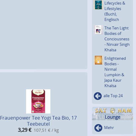
Lifecycles &
Lifestyles
(Buch),
Englisch
The Ten Light
Bodies of
Concious­ness
- Nirvair Singh
Khalsa
Enlighte­ned
Bodies -
Nirmal
Lumpkin &
Japa Kaur
Khalsa
alle Top 24
Lounge
Frauenpower Tee Yogi Tea Bio, 17
Teebeutel
Mehr
3,29
€
107,51 € / kg