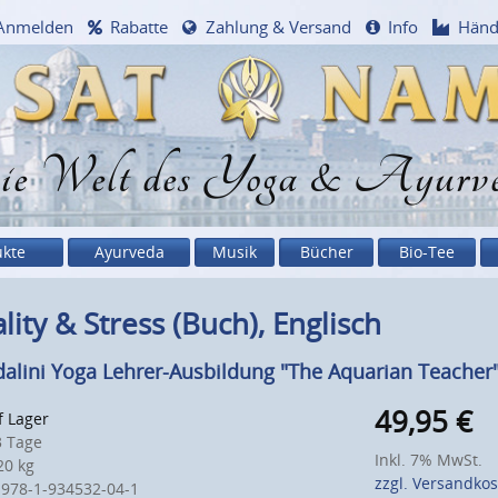
Anmelden
Rabatte
Zahlung & Versand
Info
Händ
e Welt des Yoga & Ayurv
ukte
Ayurveda
Musik
Bücher
Bio-Tee
ality & Stress (Buch), Englisch
alini Yoga Lehrer-Ausbildung "The Aquarian Teacher",
49,95
€
f Lager
 Tage
Inkl. 7% MwSt.
0 kg
zzgl. Versandko
 978-1-934532-04-1