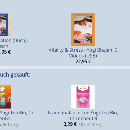
ation (Buch),
isch
Vitality & Stress - Yogi Bhajan, 6
,95
€
Videos (USB)
22,95
€
uch gekauft:
ogi Tea Bio, 17
Frauenbalance Tee Yogi Tea Bio,
eutel
17 Teebeutel
3,29
€
,76 € / kg
107,51 € / kg