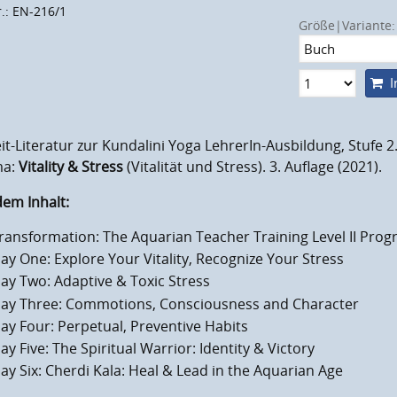
r.: EN-216/1
Größe|Variante:
I
it-Literatur zur Kundalini Yoga LehrerIn-Ausbildung, Stufe 2
ma:
Vitality & Stress
(Vitalität und Stress). 3. Auflage (2021).
em Inhalt:
ransformation: The Aquarian Teacher Training Level II Pro
ay One: Explore Your Vitality, Recognize Your Stress
ay Two: Adaptive & Toxic Stress
ay Three: Commotions, Consciousness and Character
ay Four: Perpetual, Preventive Habits
ay Five: The Spiritual Warrior: Identity & Victory
ay Six: Cherdi Kala: Heal & Lead in the Aquarian Age