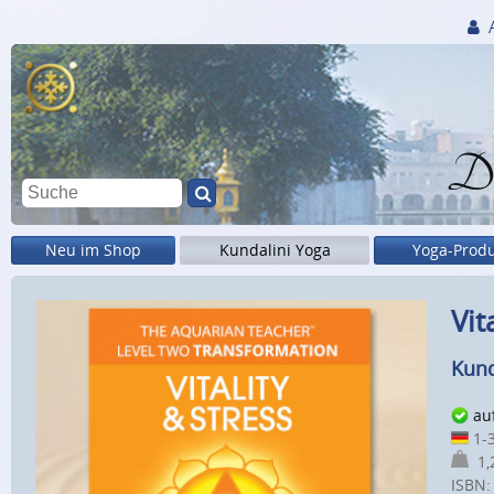
Di
Neu im Shop
Kundalini Yoga
Yoga-Prod
Vit
Kund
au
1-3
1,2
ISBN: