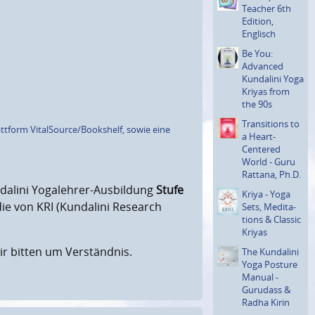
Teacher 6th
Edition,
Englisch
Be You:
Advanced
Kundalini Yoga
Kriyas from
the 90s
Transi­tions to
attform VitalSource/Bookshelf, sowie eine
a Heart-
Centered
World - Guru
Rattana, Ph.D.
dalini Yogalehrer-Ausbildung
Stufe
Kriya - Yoga
e von KRI (Kundalini Research
Sets, Medita­
tions & Classic
Kriyas
ir bitten um Verständnis.
The Kundalini
Yoga Posture
Manual -
Gurudass &
Radha Kirin