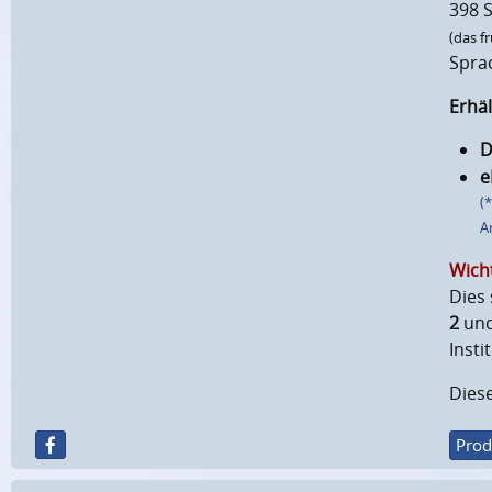
398 S
(das f
Spra
Erhäl
D
e
(
A
Wicht
Dies 
2
und
Insti
Diese
Prod