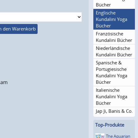
Bücher
Englische
Kundalini Yoga
Bücher
n den Warenkorb
Französische
Kundalini Bücher
Niederlän­dische
.
Kundalini Bücher
Spanische &
Portugie­sische
Kundalini Yoga
Bücher
gram
Italienische
Kundalini Yoga
Bücher
Jap Ji, Banis & Co.
Top-Produkte
The Aquarian