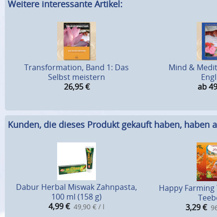
Weitere interessante Artikel:
Transformation, Band 1: Das
Mind & Medit
Selbst meistern
Engl
26,95
€
ab 49
Kunden, die dieses Produkt gekauft haben, haben a
Dabur Herbal Miswak Zahnpasta,
Happy Farming Y
100 ml (158 g)
Teeb
4,99
€
49,90 € / l
3,29
€
96