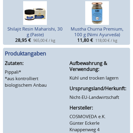
Shilajit Resin Maharishi, 30
Mustha Churna Premium,
g (Paste)
100 g (Nimi Ayurveda)
28,95
€
11,80
€
965,00 € / kg
118,00 € / kg
Produktangaben
Zutaten:
Aufbewahrung &
Verwendung:
Pippali*
Kühl und trocken lagern
*aus kontrolliert
biologischem Anbau
Ursprungsland/Herkunft:
Nicht-EU-Landwirtschaft
Hersteller:
COSMOVEDA e.K.
Günter Eckerle
Knappenweg 4