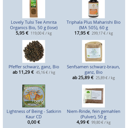
Lovely Tulsi Tee Amrita
Triphala Plus Maharishi Bio
Organics Bio, 50 g (lose)
(MA 505), 60 g
5,95
€
17,95
€
119,00 € / kg
299,17 € / kg
Pfeffer schwarz, ganz, Bio
Senfsamen schwarz-braun,
ab 11,29
€
ganz, Bio
45,16 € / kg
ab 25,89
€
25,89 € / kg
Lightness of Being - Satkirin
Niem-Rinde, fein gemahlen
Kaur CD
(Pulver), 50 g
0,00
€
4,99
€
99,80 € / kg