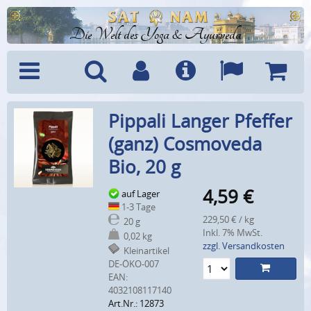
Die Welt des Yoga & Ayurveda
Menü
Suche
Benutzerkonto
Info
Sprachen
Warenk
Pippali Langer Pfeffer
(ganz) Cosmoveda
Bio, 20 g
4,59
€
auf Lager
1-3 Tage
229,50 € / kg
20 g
Inkl. 7% MwSt.
0,02 kg
zzgl. Versandkosten
Kleinartikel
DE-ÖKO-007
EAN:
4032108117140
Art.Nr.: 12873