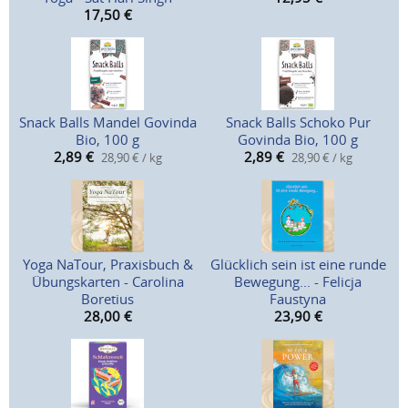
17,50
€
Snack Balls Mandel Govinda
Snack Balls Schoko Pur
Bio, 100 g
Govinda Bio, 100 g
2,89
€
2,89
€
28,90 € / kg
28,90 € / kg
Yoga NaTour, Praxisbuch &
Glücklich sein ist eine runde
Übungskarten - Carolina
Bewegung... - Felicja
Boretius
Faustyna
28,00
€
23,90
€