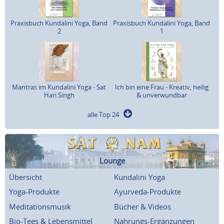
Praxisbuch Kundalini Yoga, Band
Praxisbuch Kundalini Yoga, Band
2
1
Mantras im Kundalini Yoga - Sat
Ich bin eine Frau - Kreativ, heilig
Hari Singh
& unverwundbar
alle Top 24
Lounge
Übersicht
Kundalini Yoga
Yoga-Produkte
Ayurveda-Produkte
Meditationsmusik
Bücher & Videos
Bio-Tees & Lebensmittel
Nahrungs-Ergänzungen