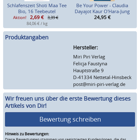
Schlafenszeit Shoti Maa Tee
Be Your Power - Claudia
Bio, 16 Teebeutel
Dayajot Kaur O'Hara-Jung
2,69
€
24,95
€
Aktion!
3,39 €
84,06 € / kg
Produktangaben
Hersteller:
Miri Piri Verlag
Felicja Faustyna
Hauptstraße 9
D-41334 Nettetal-Hinsbeck
post@miri-piri-verlag.de
Wir freuen uns über die erste Bewertung dieses
Artikels von Dir!
Bewertung schreiben
Hinweis zu Bewertungen:
Diese Bewertungen stammen von registrierten Kunden/innen, die das