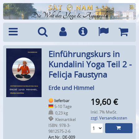
Die Welt des Yoga & Ayurveda
Menü
Suche
Benutzerkonto
Info
Sprachen
Warenk
Einführungskurs in
Kundalini Yoga Teil 2 -
Felicja Faustyna
Erde und Himmel
19,60
€
lieferbar
5-10 Tage
Inkl. 7% MwSt.
0,23 kg
zzgl. Versandkosten
Kleinartikel
ISBN: 978-3-
9812575-2-6
Art.Nr.: DE-009