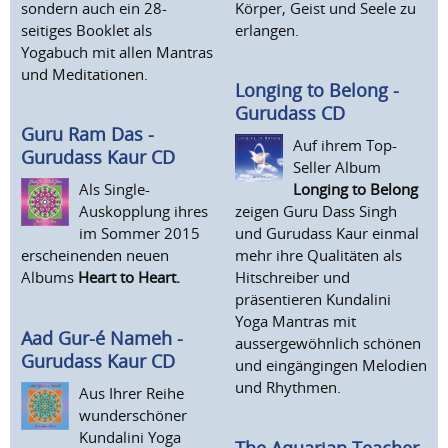
sondern auch ein 28-
Körper, Geist und Seele zu
seitiges Booklet als
erlangen.
Yogabuch mit allen Mantras
und Meditationen.
Longing to Belong -
Gurudass CD
Guru Ram Das -
Auf ihrem Top-
Gurudass Kaur CD
Seller Album
Als Single-
Longing to Belong
Auskopplung ihres
zeigen Guru Dass Singh
im Sommer 2015
und Gurudass Kaur einmal
erscheinenden neuen
mehr ihre Qualitäten als
Albums
Heart to Heart.
Hitschreiber und
präsentieren Kundalini
Yoga Mantras mit
Aad Gur-é Nameh -
aussergewöhnlich schönen
Gurudass Kaur CD
und eingängingen Melodien
und Rhythmen.
Aus Ihrer Reihe
wunderschöner
Kundalini Yoga