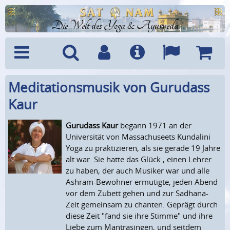
Die Welt des Yoga & Ayurveda
Meditationsmusik von Gurudass
Menü
Suche
Benutzerkonto
Info
Sprachen
Warenk
Kaur
Gurudass Kaur
begann 1971 an der
Universität von Massachuseets Kundalini
Yoga zu praktizieren, als sie gerade 19 Jahre
alt war. Sie hatte das Glück , einen Lehrer
zu haben, der auch Musiker war und alle
Ashram-Bewohner ermutigte, jeden Abend
vor dem Zubett gehen und zur Sadhana-
Zeit gemeinsam zu chanten. Geprägt durch
diese Zeit "fand sie ihre Stimme" und ihre
Liebe zum Mantrasingen, und seitdem