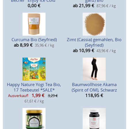
Becher "Enjoy Ice Cold"
ganz) Bio
0,00
€
ab 21,99
€
87,96 € / kg
Curcuma Bio (Seyfried)
Zimt (Cassia) gemahlen, Bio
ab 8,99
€
(Seyfried)
35,96 € / kg
ab 10,99
€
43,96 € / kg
Happy Nature Yogi Tea Bio,
Baumwollhose Akama
17 Teebeutel *SALE*
(Spirit of OM), Schwarz
1,99
€
118,95
€
Ausverkauf!
3,29 €
61,61 € / kg