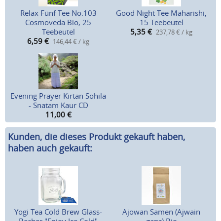
Relax Fünf Tee No.103
Good Night Tee Maharishi,
Cosmoveda Bio, 25
15 Teebeutel
Teebeutel
5,35
€
237,78 € / kg
6,59
€
146,44 € / kg
Evening Prayer Kirtan Sohila
- Snatam Kaur CD
11,00
€
Kunden, die dieses Produkt gekauft haben,
haben auch gekauft:
Yogi Tea Cold Brew Glass-
Ajowan Samen (Ajwain