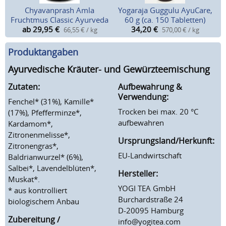
Chyavanprash Amla
Yogaraja Guggulu AyuCare,
Fruchtmus Classic Ayurveda
60 g (ca. 150 Tabletten)
ab 29,95
€
34,20
€
66,55 € / kg
570,00 € / kg
Produktangaben
Ayurvedische Kräuter- und Gewürzteemischung
Zutaten:
Aufbewahrung &
Verwendung:
Fenchel* (31%), Kamille*
Trocken bei max. 20 °C
(17%), Pfefferminze*,
aufbewahren
Kardamom*,
Zitronenmelisse*,
Ursprungsland/Herkunft:
Zitronengras*,
EU-Landwirtschaft
Baldrianwurzel* (6%),
Salbei*, Lavendelblüten*,
Hersteller:
Muskat*.
YOGI TEA GmbH
* aus kontrolliert
Burchardstraße 24
biologischem Anbau
D-20095 Hamburg
Zubereitung /
info@yogitea.com