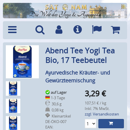
Die Welt des Yoga & Ayurveda
Menü
Suche
Benutzerkonto
Info
Sprachen
Warenk
Abend Tee Yogi Tea
Bio, 17 Teebeutel
Ayurvedische Kräuter- und
Gewürzteemischung
3,29
€
auf Lager
1-3 Tage
107,51 € / kg
30,6 g
Inkl. 7% MwSt.
0,08 kg
zzgl. Versandkosten
Kleinartikel
DE-ÖKO-007
EAN: