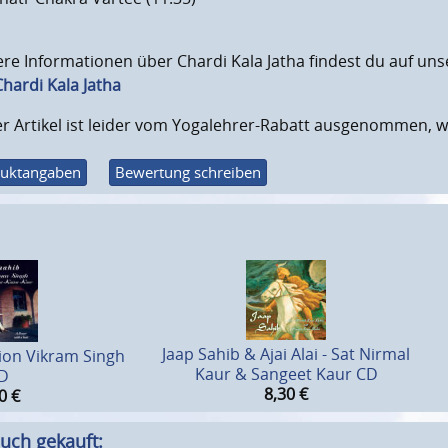
re Informationen über Chardi Kala Jatha findest du auf un
hardi Kala Jatha
r Artikel ist leider vom Yogalehrer-Rabatt ausgenommen, w
uktangaben
Bewertung schreiben
Jaap Sahib & Ajai Alai - Sat Nirmal
tion Vikram Singh
Kaur & Sangeet Kaur CD
D
8,30
€
0
€
uch gekauft: