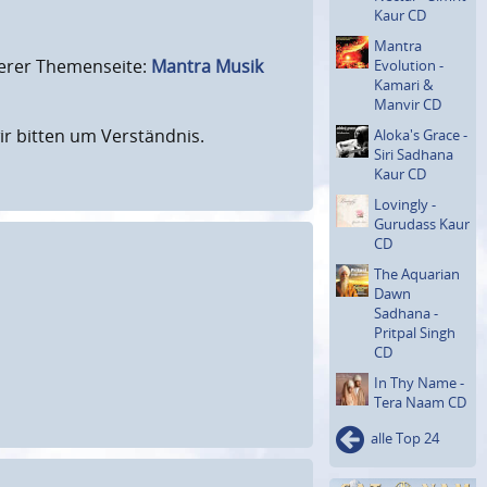
Kaur CD
Mantra
serer Themenseite:
Mantra Musik
Evolution -
Kamari &
Manvir CD
ir bitten um Verständnis.
Aloka's Grace -
Siri Sadhana
Kaur CD
Lovingly -
Gurudass Kaur
CD
The Aquarian
Dawn
Sadhana -
Pritpal Singh
CD
In Thy Name -
Tera Naam CD
alle Top 24