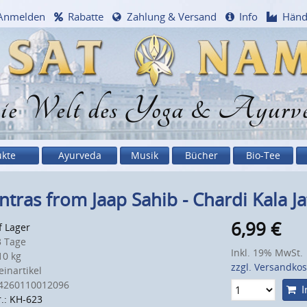
Anmelden
Rabatte
Zahlung & Versand
Info
Händ
e Welt des Yoga & Ayurv
ukte
Ayurveda
Musik
Bücher
Bio-Tee
tras from Jaap Sahib - Chardi Kala J
6,99
€
f Lager
 Tage
Inkl. 19% MwSt.
0 kg
zzgl. Versandko
inartikel
4260110012096
I
r.: KH-623