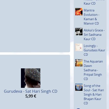
Kaur CD
Mantra
Evolution -
Kamari &
Manvir CD
Aloka's Grace -
Siri Sadhana
Kaur CD
Lovingly -
Gurudass Kaur
CD
The Aquarian
Dawn
Sadhana -
Pritpal Singh
CD
Song of the
Soul - Sat Hari
Gurudeva - Sat Hari Singh CD
Singh & Hari
5,99
€
Bhajan Kaur
CD