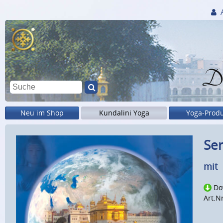
Di
Neu im Shop
Kundalini Yoga
Yoga-Prod
Ser
mit
Do
Art.N