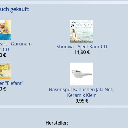
uch gekauft:
eart - Gurunam
Shuniya - Ajeet Kaur CD
h CD
11,90
€
0
€
er "Elefant"
0
€
Nasenspül-Kännchen Jala Neti,
Keramik Klein
9,95
€
Hersteller: