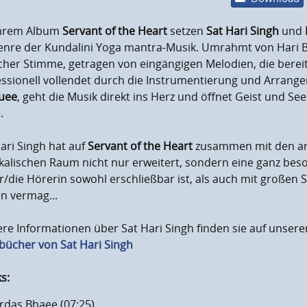
ihrem Album
Servant of the Heart
setzen
Sat Hari Singh
und
enre der Kundalini Yoga mantra-Musik. Umrahmt von Hari B
icher Stimme, getragen von eingängigen Melodien, die berei
essionell vollendet durch die Instrumentierung und Arran
uee
, geht die Musik direkt ins Herz und öffnet Geist und Seel
.
ari Singh hat auf
Servant of the Heart
zusammen mit den an
male Laustärke
alischen Raum nicht nur erweitert, sondern eine ganz beson
en
/die Hörerin sowohl erschließbar ist, als auch mit großen
n vermag...
re Informationen über Sat Hari Singh finden sie auf unser
bücher von Sat Hari Singh
s:
rdas Bhaee (07:25)