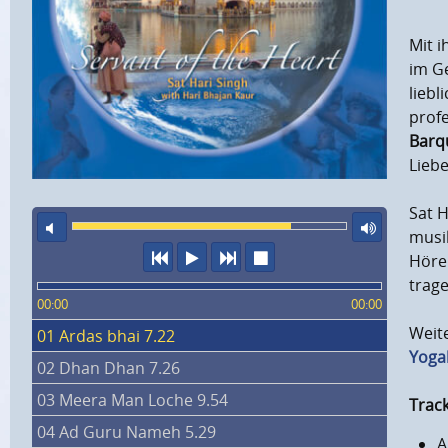
Mit 
im G
liebl
prof
Barq
Liebe
Sat H
Ton aus
maxi
musik
vorheriger Titel
Abspielen
nächster Titel
Wiedergabe stopp
Hörer
trage
00:00
00:00
Weite
01 Ardas bhai 7.22
Yoga
02 Dhan Dhan 7.26
03 Meera Man Loche 9.54
Track
04 Ad Guru Nameh 5.29
A