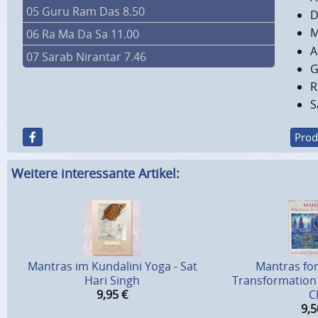
05 Guru Ram Das 8.50
D
M
06 Ra Ma Da Sa 11.00
A
07 Sarab Nirantar 7.46
G
R
S
Prod
Weitere interessante Artikel:
Mantras im Kundalini Yoga - Sat
Mantras fo
Hari Singh
Transformation 
9,95
€
C
9,5