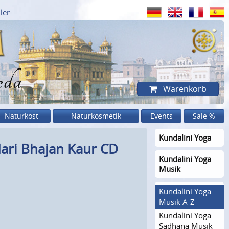
ler
eda
Warenkorb
Naturkost
Naturkosmetik
Events
Sale %
Kundalini Yoga
Hari Bhajan Kaur CD
Kundalini Yoga
Musik
Kundalini Yoga
Musik A-Z
Kundalini Yoga
Sadhana Musik