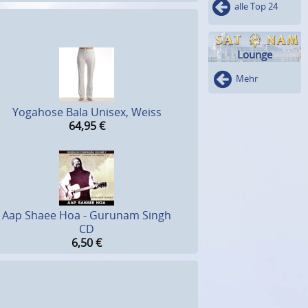
alle Top 24
Lounge
Mehr
Yogahose Bala Unisex, Weiss
64,95
€
Aap Shaee Hoa - Gurunam Singh
CD
6,50
€