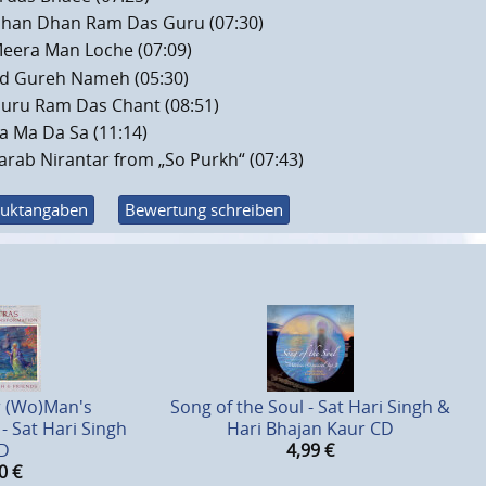
han Dhan Ram Das Guru (07:30)
eera Man Loche (07:09)
d Gureh Nameh (05:30)
uru Ram Das Chant (08:51)
a Ma Da Sa (11:14)
arab Nirantar from „So Purkh“ (07:43)
uktangaben
Bewertung schreiben
r (Wo)Man's
Song of the Soul - Sat Hari Singh &
- Sat Hari Singh
Hari Bhajan Kaur CD
D
4,99
€
0
€