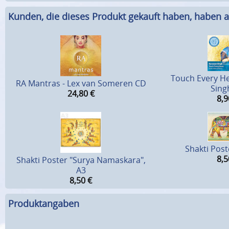
Kunden, die dieses Produkt gekauft haben, haben a
Touch Every H
RA Mantras - Lex van Someren CD
Sing
24,80
€
8,9
Shakti Post
8,5
Shakti Poster "Surya Namaskara",
A3
8,50
€
Produktangaben