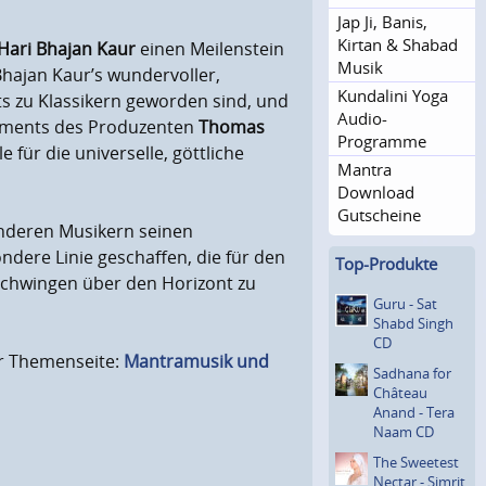
Jap Ji, Banis,
Kirtan & Shabad
Hari Bhajan Kaur
einen Meilenstein
Musik
hajan Kaur’s wundervoller,
Kundalini Yoga
ts zu Klassikern geworden sind, und
Audio-
gements des Produzenten
Thomas
Programme
e für die universelle, göttliche
Mantra
Download
Gutscheine
deren Musikern seinen
dere Linie geschaffen, die für den
Top-Produkte
 Schwingen über den Horizont zu
Guru - Sat
Shabd Singh
CD
er Themenseite:
Mantramusik und
Sadhana for
Château
Anand - Tera
Naam CD
The Sweetest
Nectar - Simrit