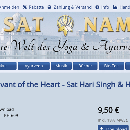
Anmelden
Rabatte
Zahlung & Versand
Info
Händ
e Welt des Yoga & Ayurv
ukte
Ayurveda
Musik
Bücher
Bio-Tee
vant of the Heart - Sat Hari Singh & 
9,50
€
wnload
r.: KH-609
Inkl. 19% MwSt.
Download