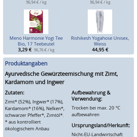
96,94 € / kg
96,94 € / kg
Meno Harmonie Yogi Tee
Rishikesh Yogahose Unisex,
Bio, 17 Teebeutel
Weiss
3,29
€
44,95
€
96,76 € / kg
Produktangaben
Ayurvedische Gewürzteemischung mit Zimt,
Kardamom und Ingwer
Zutaten:
Aufbewahrung &
Verwendung:
Zimt* (52%), Ingwer* (17%),
Trocken bei max. 20 °C
Kardamom* (16%), Nelken*,
aufbewahren
schwarzer Pfeffer*, Zimtöl*.
* aus kontrolliert
Ursprungsland/Herkunft:
ökologischem Anbau
Nicht-EU-Landwirtschaft