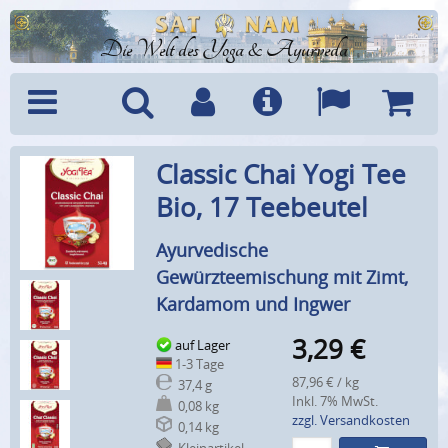
Die Welt des Yoga & Ayurveda
Menü
Suche
Benutzerkonto
Info
Sprachen
Warenk
Classic Chai Yogi Tee
Bio, 17 Teebeutel
Ayurvedische
Gewürzteemischung mit Zimt,
Kardamom und Ingwer
3,29
€
auf Lager
1-3 Tage
87,96 € / kg
37,4 g
Inkl. 7% MwSt.
0,08 kg
zzgl. Versandkosten
0,14 kg