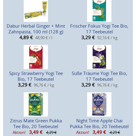
Dabur Herbal Ginger + Mint
Frischer Fokus Yogi Tee Bio,
Zahnpasta, 100 ml (128 g)
17 Teebeutel
4,89
€
3,29
€
48,90 € / l
92,16 € / kg
Spicy Strawberry Yogi Tee
Süße Träume Yogi Tee Bio,
Bio, 17 Teebeutel
17 Teebeutel
3,29
€
3,29
€
96,76 € / kg
96,76 € / kg
Zitrus Mate Green Pukka
Night Time Apple Chai
Tee Bio, 20 Teebeutel
Pukka Tee Bio, 20 Teebeutel
3,49
€
3,49
€
Aktion!
4,29 €
Aktion!
4,29 €