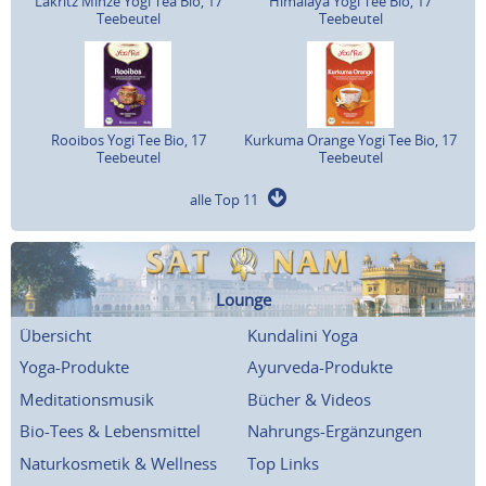
Lakritz Minze Yogi Tea Bio, 17
Himalaya Yogi Tee Bio, 17
Teebeutel
Teebeutel
Rooibos Yogi Tee Bio, 17
Kurkuma Orange Yogi Tee Bio, 17
Teebeutel
Teebeutel
alle Top 11
Lounge
Übersicht
Kundalini Yoga
Yoga-Produkte
Ayurveda-Produkte
Meditationsmusik
Bücher & Videos
Bio-Tees & Lebensmittel
Nahrungs-Ergänzungen
Naturkosmetik & Wellness
Top Links