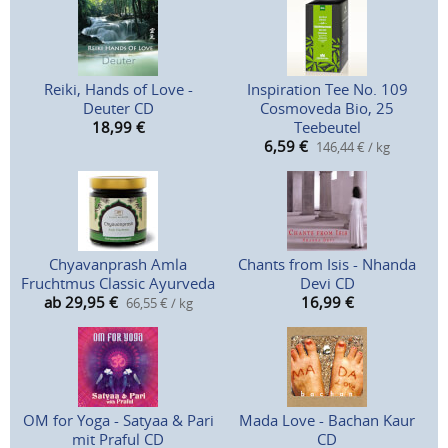
Reiki, Hands of Love -
Inspiration Tee No. 109
Deuter CD
Cosmoveda Bio, 25
18,99
€
Teebeutel
6,59
€
146,44 € / kg
Chyavanprash Amla
Chants from Isis - Nhanda
Fruchtmus Classic Ayurveda
Devi CD
ab 29,95
€
16,99
€
66,55 € / kg
OM for Yoga - Satyaa & Pari
Mada Love - Bachan Kaur
mit Praful CD
CD