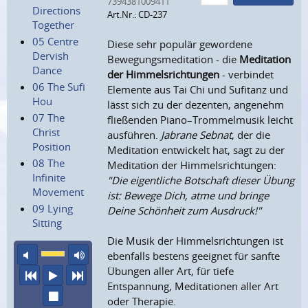
7394381009411
Directions
Art.Nr.: CD-237
Together
05 Centre
Diese sehr populär gewordene
Dervish
Bewegungsmeditation - die
Meditation
Dance
der Himmelsrichtungen
- verbindet
06 The Sufi
Elemente aus Tai Chi und Sufitanz und
Hou
lässt sich zu der dezenten, angenehm
07 The
fließenden Piano–Trommelmusik leicht
Christ
ausführen.
Jabrane Sebnat
, der die
Position
Meditation entwickelt hat, sagt zu der
08 The
Meditation der Himmelsrichtungen:
Infinite
"Die eigentliche Botschaft dieser Übung
Movement
ist: Bewege Dich, atme und bringe
09 Lying
Deine Schönheit zum Ausdruck!"
Sitting
Die Musik der Himmelsrichtungen ist
Ton aus
maximale Laustärke
ebenfalls bestens geeignet für sanfte
Übungen aller Art, für tiefe
vorheriger Titel
Abspielen
nächster Titel
Entspannung, Meditationen aller Art
Wiedergabe stoppen
oder Therapie.