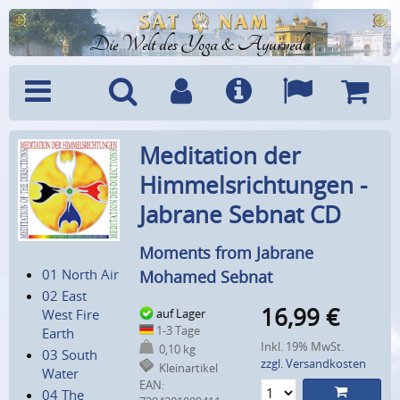
Die Welt des Yoga & Ayurveda
Menü
Suche
Benutzerkonto
Info
Sprachen
Warenk
Meditation der
Himmelsrichtungen -
Jabrane Sebnat CD
Moments from Jabrane
01 North Air
Mohamed Sebnat
02 East
16,99
€
West Fire
auf Lager
1-3 Tage
Earth
Inkl. 19% MwSt.
0,10 kg
03 South
zzgl. Versandkosten
Kleinartikel
Water
EAN:
04 The