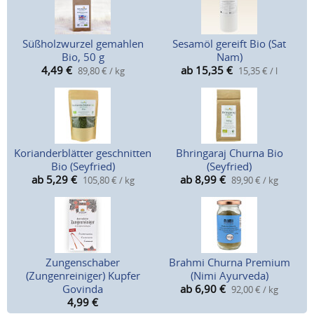
Süßholzwurzel gemahlen
Sesamöl gereift Bio (Sat
Bio, 50 g
Nam)
4,49
€
ab 15,35
€
89,80 € / kg
15,35 € / l
Korianderblätter geschnitten
Bhringaraj Churna Bio
Bio (Seyfried)
(Seyfried)
ab 5,29
€
ab 8,99
€
105,80 € / kg
89,90 € / kg
Zungenschaber
Brahmi Churna Premium
(Zungenreiniger) Kupfer
(Nimi Ayurveda)
Govinda
ab 6,90
€
92,00 € / kg
4,99
€