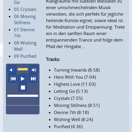
Klangräume mit subtilen Melodien zu
Go
einer umschmeichelnden Musik
05 Crystals
verwoben, die sich perfekt für jegliche
06 Moving
heilende Künste eignet, sowie ideal ist
Stillness
für Meditation und Entspannung. Trete
07 Devine
ein in den sanften Raum einer
7th
entspannenden Trance und folge dem
08 Wishing
Pfad der Hingabe…
Well
09 Purified
Tracks:
Ton aus
maximale Laustärke
Turning Inwards (8:58)
Here With You (7:04)
vorheriger Titel
Abspielen
nächster Titel
Highest Love (11:03)
Wiedergabe stoppen
Letting Go (5:13)
Crystals (7:55)
Moving Stillness (8:51)
Devine 7th (8:18)
Wishing Well (8:24)
Purified (4:36)