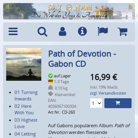
Die Welt des Yoga & Ayurveda
Menü
Suche
Benutzerkonto
Info
Sprachen
Warenk
Path of Devotion -
Gabon CD
16,99
€
auf Lager
1-3 Tage
Inkl. 19% MwSt.
0,10 kg
01 Turning
zzgl. Versandkosten
Kleinartikel
Inwards
EAN:
02 Here
4036067100304
With You
Art.Nr.: CD-260
03 Highest
Auf Gabons populärem Album
Path of
Love
Devotion
werden fliessende
04 Letting