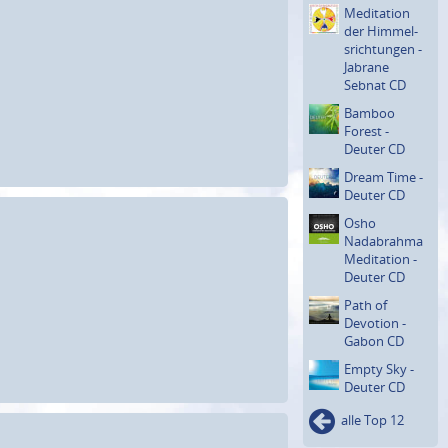
Meditation
der Himmel­
srichtun­gen -
Jabrane
Sebnat CD
Bamboo
Forest -
Deuter CD
Dream Time -
Deuter CD
Osho
Nadabrahma
Meditation -
Deuter CD
Path of
Devotion -
Gabon CD
Empty Sky -
Deuter CD
alle Top 12