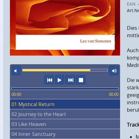
EAN:
Art.N
Dies 
mittl
Auch 
komp
Medit
Ton aus
maxi
vorheriger Titel
Abspielen
nächster Titel
Wiedergabe stopp
Die 
stär
geei
00:00
00:00
inst
01 Mystical Return
beru
02 Journey to the Heart
03 Like Heaven
Track
04 Inner Sanctuary
M