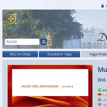
Di
Neu im Shop
Kundalini Yoga
Yoga-Prod
Mus
(Vol. 
au
1-3
0,1
Kle