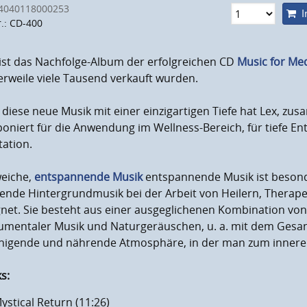
4040118000253
I
r.: CD-400
ist das Nachfolge-Album der erfolgreichen CD
Music for Medi
erweile viele Tausend verkauft wurden.
diese neue Musik mit einer einzigartigen Tiefe hat Lex, zu
oniert für die Anwendung im Wellness-Bereich, für tiefe E
ation.
male Laustärke
en
weiche,
entspannende Musik
entspannende Musik ist besond
kende Hintergrundmusik bei der Arbeit von Heilern, Therap
gnet. Sie besteht aus einer ausgeglichenen Kombination vo
rumentaler Musik und Naturgeräuschen, u. a. mit dem Gesan
higende und nährende Atmosphäre, in der man zum inneren
s:
ystical Return (11:26)