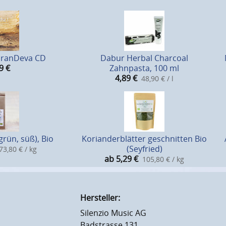
KaranDeva CD
Dabur Herbal Charcoal
9
€
Zahnpasta, 100 ml
4,89
€
48,90 € / l
grün, süß), Bio
Korianderblätter geschnitten Bio
(Seyfried)
73,80 € / kg
ab 5,29
€
105,80 € / kg
Hersteller:
Silenzio Music AG
Badstrasse 131