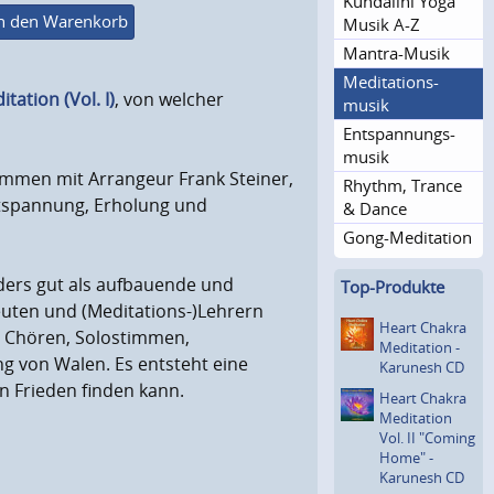
Kundalini Yoga
n den Warenkorb
Musik A-Z
Mantra-Musik
Meditations­
tation (Vol. I)
, von welcher
musik
­Entspannungs­
musik
sammen mit Arrangeur Frank Steiner,
Rhythm, Trance
ntspannung, Erholung und
& Dance
Gong-Meditation
ers gut als aufbauende und
Top-Produkte
euten und (Meditations-)Lehrern
Heart Chakra
n Chören, Solostimmen,
Meditation -
g von Walen. Es entsteht eine
Karunesh CD
 Frieden finden kann.
Heart Chakra
Meditation
Vol. II "Coming
Home" -
Karunesh CD