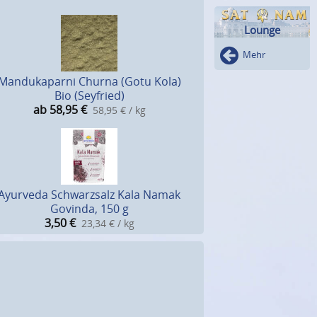
Lounge
Mehr
Mandukaparni Churna (Gotu Kola)
Bio (Seyfried)
ab 58,95
€
58,95 € / kg
Ayurveda Schwarzsalz Kala Namak
Govinda, 150 g
3,50
€
23,34 € / kg