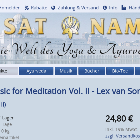
Anmelden
Rabatte
Zahlung & Versand
Info
Händ
e Welt des Yoga & Ayurv
ukte
Ayurveda
Musik
Bücher
Bio-Tee
ic for Meditation Vol. II - Lex van 
II)
24,80
€
f Lager
 Tage
Inkl. 19% MwSt.
0 kg
zzgl. Versandko
inartikel