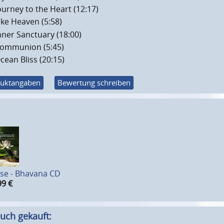
ourney to the Heart (12:17)
ike Heaven (5:58)
nner Sanctuary (18:00)
ommunion (5:45)
cean Bliss (20:15)
uktangaben
Bewertung schreiben
se - Bhavana CD
99
€
uch gekauft: