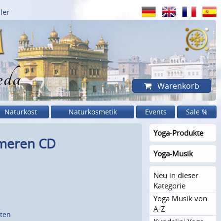
ler
eda
Warenkorb
Naturkost
Naturkosmetik
Events
Sale %
Yoga-Produkte
Someren CD
Yoga-Musik
Neu in dieser
Kategorie
Yoga Musik von
A-Z
sten