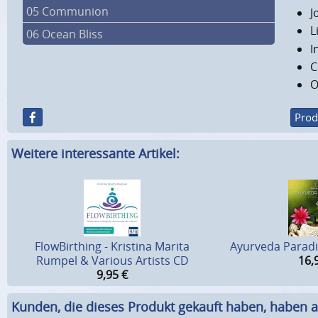
05 Communion
J
L
06 Ocean Bliss
I
C
O
Prod
Weitere interessante Artikel:
FlowBirthing - Kristina Marita
Ayurveda Paradi
Rumpel & Various Artists CD
16,
9,95
€
Kunden, die dieses Produkt gekauft haben, haben a