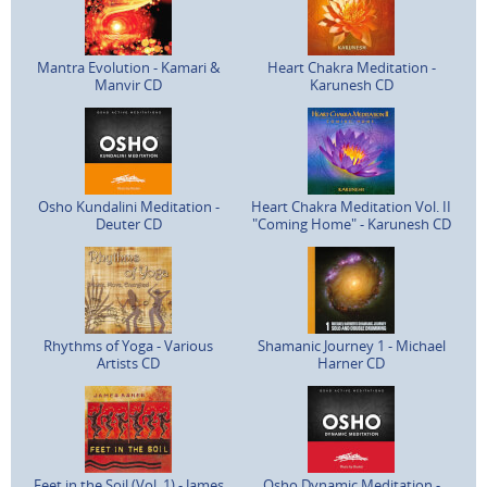
Mantra Evolution - Kamari &
Heart Chakra Meditation -
Manvir CD
Karunesh CD
Osho Kundalini Meditation -
Heart Chakra Meditation Vol. II
Deuter CD
"Coming Home" - Karunesh CD
Rhythms of Yoga - Various
Shamanic Journey 1 - Michael
Artists CD
Harner CD
Feet in the Soil (Vol. 1) - James
Osho Dynamic Meditation -