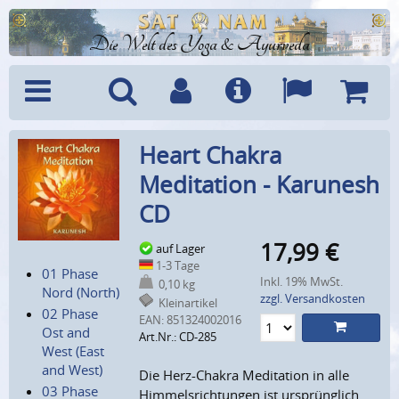
Die Welt des Yoga & Ayurveda
Menü
Suche
Benutzerkonto
Info
Sprachen
Warenk
Heart Chakra
Meditation - Karunesh
CD
17,99
€
auf Lager
1-3 Tage
01 Phase
Inkl. 19% MwSt.
0,10 kg
Nord (North)
zzgl. Versandkosten
Kleinartikel
02 Phase
EAN:
851324002016
Ost and
Art.Nr.: CD-285
West (East
and West)
Die Herz-Chakra Meditation in alle
03 Phase
Himmelsrichtungen ist ursprünglich