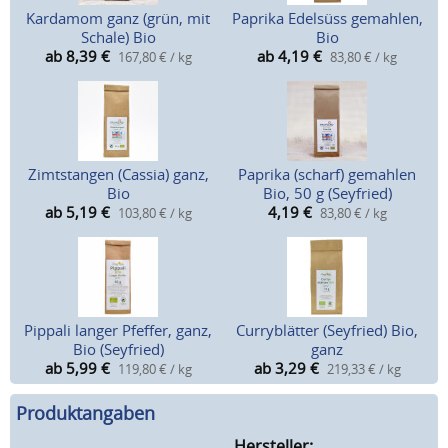
Kardamom ganz (grün, mit
Paprika Edelsüss gemahlen,
Schale) Bio
Bio
ab 8,39
€
ab 4,19
€
167,80 € / kg
83,80 € / kg
Zimtstangen (Cassia) ganz,
Paprika (scharf) gemahlen
Bio
Bio, 50 g (Seyfried)
ab 5,19
€
4,19
€
103,80 € / kg
83,80 € / kg
Pippali langer Pfeffer, ganz,
Curryblätter (Seyfried) Bio,
Bio (Seyfried)
ganz
ab 5,99
€
ab 3,29
€
119,80 € / kg
219,33 € / kg
Produktangaben
Hersteller: