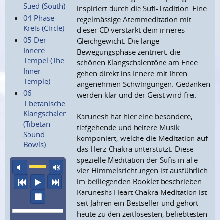
Sued (South)
inspiriert durch die Sufi-Tradition. Eine
04 Phase
regelmässige Atemmeditation mit
Kreis (Circle)
dieser CD verstärkt dein inneres
05 Der
Gleichgewicht. Die lange
Innere
Bewegungsphase zentriert, die
Tempel (The
schönen Klangschalentöne am Ende
Inner
gehen direkt ins Innere mit Ihren
Temple)
angenehmen Schwingungen. Gedanken
06
werden klar und der Geist wird frei.
Tibetanische
Klangschalen
Karunesh hat hier eine besondere,
(Tibetan
tiefgehende und heitere Musik
Sound
komponiert, welche die Meditation auf
Bowls)
das Herz-Chakra unterstützt. Diese
spezielle Meditation der Sufis in alle
Ton aus
maximale Laustärke
vier Himmelsrichtungen ist ausführlich
vorheriger Titel
Abspielen
nächster Titel
im beiliegenden Booklet beschrieben.
Karuneshs Heart Chakra Meditation ist
Wiedergabe stoppen
seit Jahren ein Bestseller und gehört
heute zu den zeitlosesten, beliebtesten