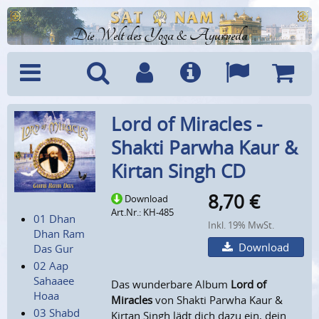
Die Welt des Yoga & Ayurveda
Menü
Suche
Benutzerkonto
Info
Sprachen
Warenk
Lord of Miracles -
Shakti Parwha Kaur &
Kirtan Singh CD
8,70
€
Download
Art.Nr.: KH-485
01 Dhan
Inkl. 19% MwSt.
Dhan Ram
Download
Das Gur
02 Aap
Sahaaee
Das wunderbare Album
Lord of
Hoaa
Miracles
von Shakti Parwha Kaur &
03 Shabd
Kirtan Singh lädt dich dazu ein, dein