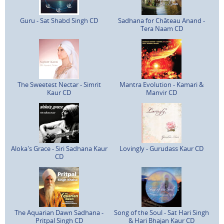
Guru - Sat Shabd Singh CD
Sadhana for Château Anand -
Tera Naam CD
The Sweetest Nectar - Simrit
Mantra Evolution - Kamari &
Kaur CD
Manvir CD
Aloka's Grace - Siri Sadhana Kaur
Lovingly - Gurudass Kaur CD
CD
The Aquarian Dawn Sadhana -
Song of the Soul - Sat Hari Singh
Pritpal Singh CD
& Hari Bhajan Kaur CD