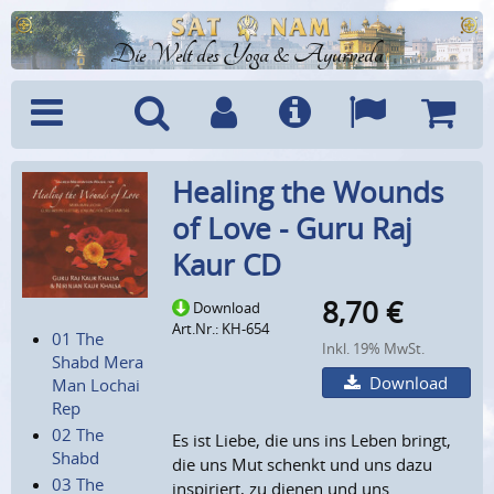
Die Welt des Yoga & Ayurveda
Menü
Suche
Benutzerkonto
Info
Sprachen
Warenk
Healing the Wounds
of Love - Guru Raj
Kaur CD
8,70
€
Download
Art.Nr.: KH-654
01 The
Inkl. 19% MwSt.
Shabd Mera
Download
Man Lochai
Rep
02 The
Es ist Liebe, die uns ins Leben bringt,
Shabd
die uns Mut schenkt und uns dazu
03 The
inspiriert, zu dienen und uns