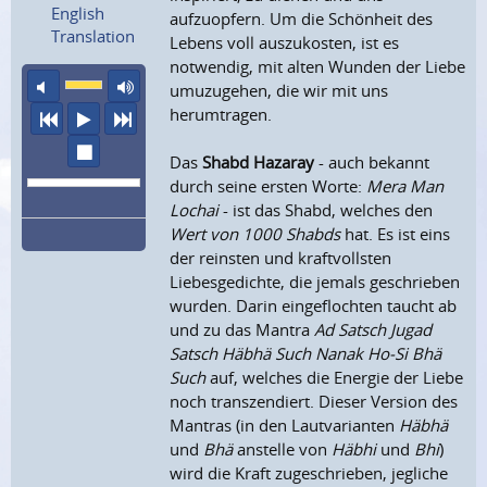
English
aufzuopfern. Um die Schönheit des
Translation
Lebens voll auszukosten, ist es
notwendig, mit alten Wunden der Liebe
Ton aus
maximale Laustärke
umuzugehen, die wir mit uns
herumtragen.
vorheriger Titel
Abspielen
nächster Titel
Wiedergabe stoppen
Das
Shabd Hazaray
- auch bekannt
durch seine ersten Worte:
Mera Man
Lochai
- ist das Shabd, welches den
Wert von 1000 Shabds
hat. Es ist eins
der reinsten und kraftvollsten
Liebesgedichte, die jemals geschrieben
wurden. Darin eingeflochten taucht ab
und zu das Mantra
Ad Satsch Jugad
Satsch Häbhä Such Nanak Ho-Si Bhä
Such
auf, welches die Energie der Liebe
noch transzendiert. Dieser Version des
Mantras (in den Lautvarianten
Häbhä
und
Bhä
anstelle von
Häbhi
und
Bhi
)
wird die Kraft zugeschrieben, jegliche