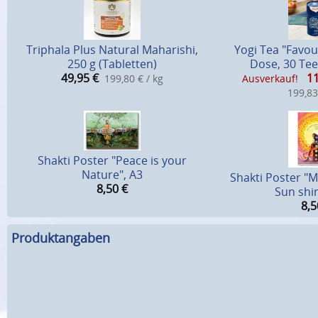
Triphala Plus Natural Maharishi,
Yogi Tea "Favou
250 g (Tabletten)
Dose, 30 Tee
49,95
€
11
199,80 € / kg
Ausverkauf!
199,83
Shakti Poster "Peace is your
Nature", A3
Shakti Poster "
8,50
€
Sun shin
8,5
Produktangaben