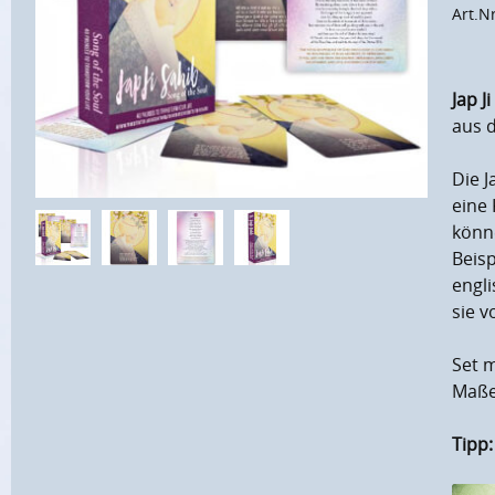
Art.N
Jap J
aus d
Die J
eine 
könne
Beisp
engli
sie v
Set m
Maße 
Tipp: