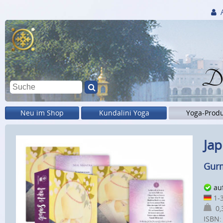
Di
Neu im Shop
Kundalini Yoga
Yoga-Prod
Jap
Gurm
au
1-3
0,3
ISBN: