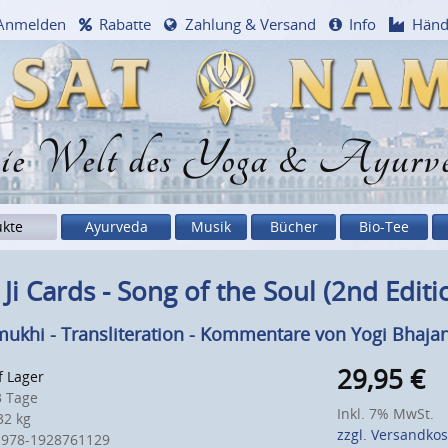
Anmelden
Rabatte
Zahlung & Versand
Info
Händ
e Welt des Yoga & Ayurv
ukte
Ayurveda
Musik
Bücher
Bio-Tee
 Ji Cards - Song of the Soul (2nd Editi
ukhi - Transliteration - Kommentare von Yogi Bhaja
29,95
€
f Lager
 Tage
Inkl. 7% MwSt.
2 kg
zzgl. Versandko
 978-1928761129