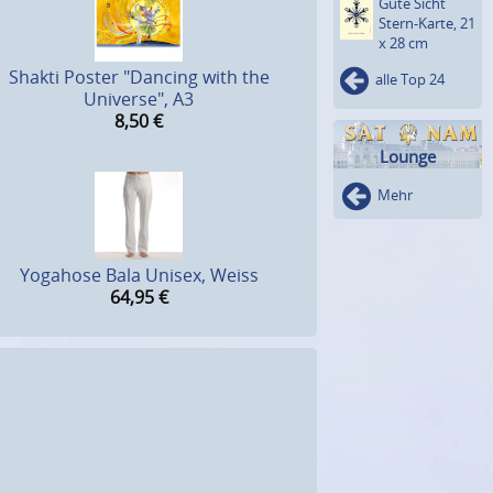
Gute Sicht
Stern-Karte, 21
x 28 cm
Shakti Poster "Dancing with the
alle Top 24
Universe", A3
8,50
€
Lounge
Mehr
Yogahose Bala Unisex, Weiss
64,95
€