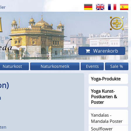
ler
eda
Warenkorb
Naturkost
Naturkosmetik
Events
Sale %
Yoga-Produkte
on)
Yoga Kunst-
Postkarten &
n
Poster
Yandalas -
Mandala Poster
sten
Soulflower