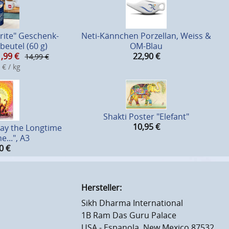
rite" Geschenk-
Neti-Kännchen Porzellan, Weiss &
beutel (60 g)
OM-Blau
,99
€
22,90
€
14,99 €
 € / kg
Shakti Poster "Elefant"
10,95
€
May the Longtime
e...", A3
0
€
Hersteller:
Sikh Dharma International
1B Ram Das Guru Palace
USA - Espanola, New Mexico 87532