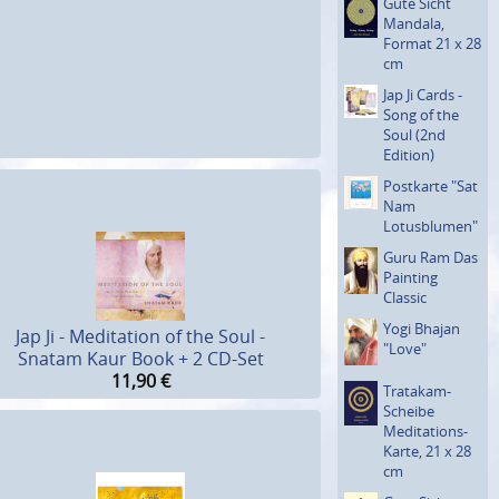
Gute Sicht
Mandala,
Format 21 x 28
cm
Jap Ji Cards -
Song of the
Soul (2nd
Edition)
Postkarte "Sat
Nam
Lotusblu­men"
Guru Ram Das
Painting
Classic
Yogi Bhajan
Jap Ji - Meditation of the Soul -
"Love"
Snatam Kaur Book + 2 CD-Set
11,90
€
Tratakam-
Scheibe
Medita­tions-
Karte, 21 x 28
cm