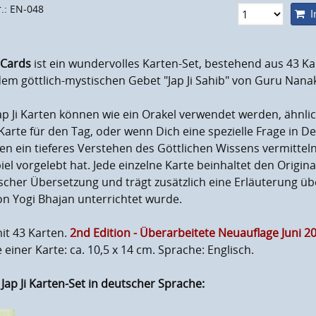
r.: EN-048
I
i Cards
ist ein wundervolles Karten-Set, bestehend aus 43 Kar
em göttlich-mystischen Gebet "Jap Ji Sahib" von Guru Nanak
ap Ji Karten können wie ein Orakel verwendet werden, ähnli
Karte für den Tag, oder wenn Dich eine spezielle Frage in 
n ein tieferes Verstehen des Göttlichen Wissens vermittel
iel vorgelebt hat. Jede einzelne Karte beinhaltet den Origina
scher Übersetzung und trägt zusätzlich eine Erläuterung üb
on Yogi Bhajan unterrichtet wurde.
it 43 Karten.
2nd Edition - Überarbeitete Neuauflage Juni 20
einer Karte: ca. 10,5 x 14 cm. Sprache: Englisch.
 Jap Ji Karten-Set in deutscher Sprache: