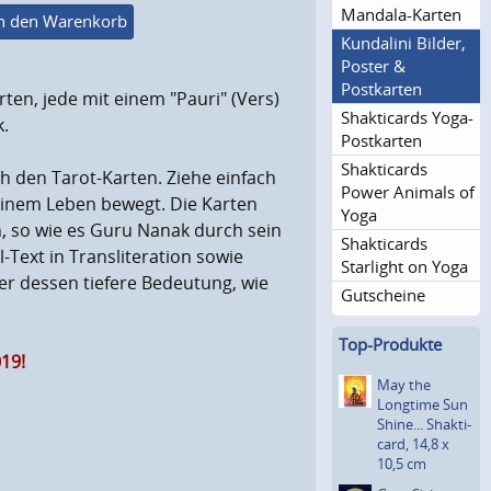
Mandala-Karten
n den Warenkorb
Kundalini Bilder,
Poster &
Postkarten
ten, jede mit einem "Pauri" (Vers)
Shakticards Yoga-
.
Postkarten
Shakticards
ch den Tarot-Karten. Ziehe einfach
Power Animals of
Deinem Leben bewegt. Die Karten
Yoga
n, so wie es Guru Nanak durch sein
Shakticards
l-Text in Transliteration sowie
Starlight on Yoga
er dessen tiefere Bedeutung, wie
Gutscheine
Top-Produkte
19!
May the
Longtime Sun
Shine... Shakti­
card, 14,8 x
10,5 cm