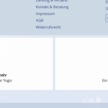
E
Kontakt & Beratung
Ü
Impressum
AGB
Widerrufsrecht
mehr
r Yogis
Ein