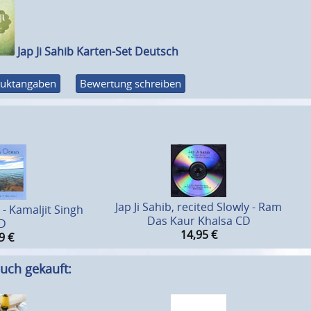
Jap Ji Sahib Karten-Set Deutsch
uktangaben
Bewertung schreiben
Jap Ji Sahib, recited Slowly - Ram
 - Kamaljit Singh
Das Kaur Khalsa CD
D
14,95
€
9
€
uch gekauft: