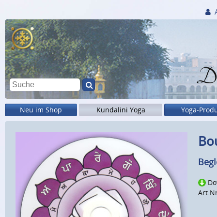
Di
Neu im Shop
Kundalini Yoga
Yoga-Prod
Bou
Begl
Do
Art.N