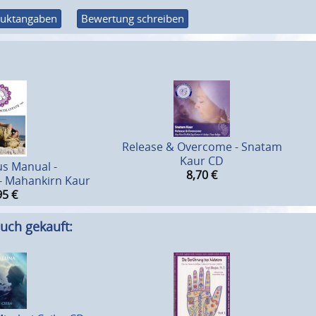
uktangaben
Bewertung schreiben
Release & Overcome - Snatam
Kaur CD
s Manual -
8,70
€
 Mahankirn Kaur
95
€
uch gekauft: