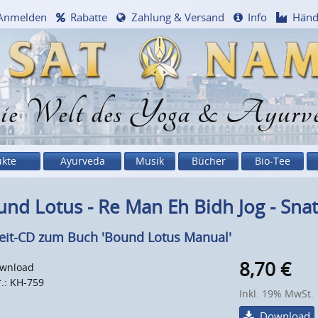
Anmelden
Rabatte
Zahlung & Versand
Info
Händ
e Welt des Yoga & Ayurv
ukte
Ayurveda
Musik
Bücher
Bio-Tee
nd Lotus - Re Man Eh Bidh Jog - Sn
eit-CD zum Buch 'Bound Lotus Manual'
8,70
€
wnload
r.: KH-759
Inkl. 19% MwSt.
Download