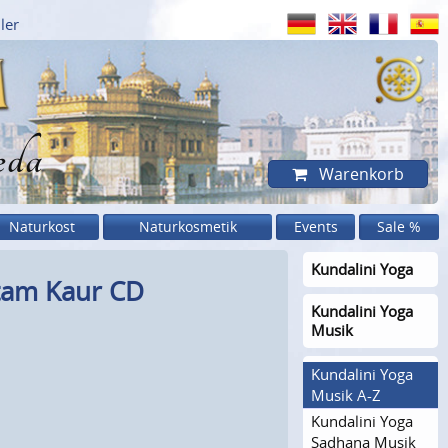
ler
eda
Warenkorb
Naturkost
Naturkosmetik
Events
Sale %
Kundalini Yoga
atam Kaur CD
Kundalini Yoga
Musik
Kundalini Yoga
Musik A-Z
Kundalini Yoga
Sadhana Musik