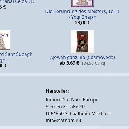
Mirabai Ceiba CD
5
€
Die Berührung des Meisters, Teil 1
- Yogi Bhajan
23,00
€
ard Sant Subagh
Ajowan ganz Bio (Cosmoveda)
ngh
ab 3,69
€
184,50 € / kg
90
€
Hersteller:
Import: Sat Nam Europe
Siemensstraße 40
D-64850 Schaafheim-Mosbach
info@satnam.eu