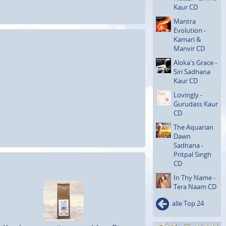
Kaur CD
Mantra
Evolution -
Kamari &
Manvir CD
Aloka's Grace -
Siri Sadhana
Kaur CD
Lovingly -
Gurudass Kaur
CD
The Aquarian
Dawn
Sadhana -
Pritpal Singh
CD
In Thy Name -
Tera Naam CD
alle Top 24