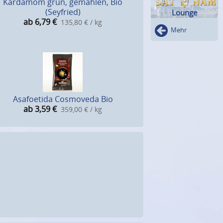
Kardamom grün, gemahlen, Bio
(Seyfried)
Lounge
ab 6,79
€
135,80 € / kg
Mehr
Asafoetida Cosmoveda Bio
ab 3,59
€
359,00 € / kg