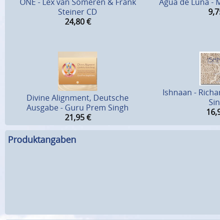
ONE - Lex van Someren & Frank
Agua de Luna - 
Steiner CD
9,7
24,80
€
Ishnaan - Rich
Divine Alignment, Deutsche
Si
Ausgabe - Guru Prem Singh
16,
21,95
€
Produktangaben