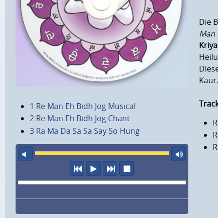
Die 
Man 
Kriya
Heilu
Diese
Kaur
Track
1 Re Man Eh Bidh Jog Musical
2 Re Man Eh Bidh Jog Chant
R
3 Ra Ma Da Sa Sa Say So Hung
R
R
Ton aus
maxi
vorheriger Titel
Abspielen
nächster Titel
Wiedergabe stopp