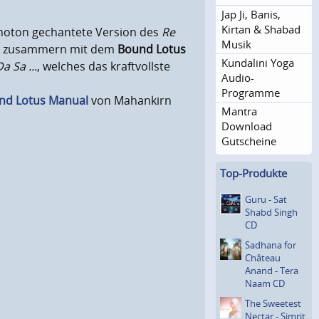
Jap Ji, Banis,
Kirtan & Shabad
noton gechantete Version des
Re
Musik
as zusammern mit dem
Bound Lotus
Kundalini Yoga
a Sa ...
, welches das kraftvollste
Audio-
Programme
nd Lotus Manual
von Mahankirn
Mantra
Download
Gutscheine
Top-Produkte
)
Guru - Sat
Shabd Singh
CD
Sadhana for
Château
Anand - Tera
Naam CD
The Sweetest
Nectar - Simrit