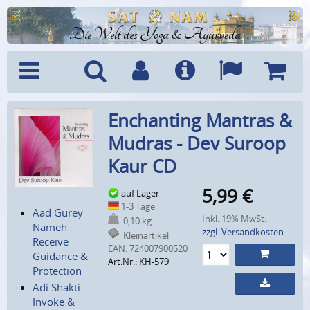
Die Welt des Yoga & Ayurveda
Menü
Suche
Benutzerkonto
Info
Sprachen
Warenk
Enchanting Mantras &
Mudras - Dev Suroop
Kaur CD
5,99
€
auf Lager
1-3 Tage
Aad Gurey
Inkl. 19% MwSt.
0,10 kg
Nameh
zzgl. Versandkosten
Kleinartikel
Receive
EAN:
724007900520
Guidance &
Art.Nr.: KH-579
Protection
Adi Shakti
Invoke &