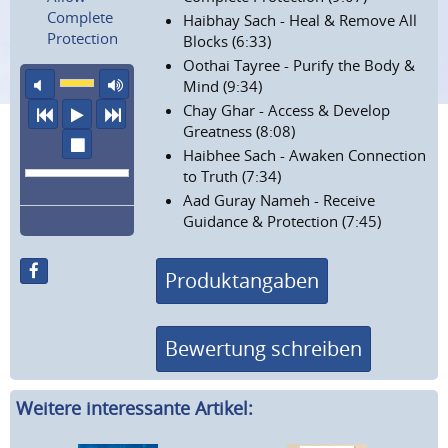
Complete
Haibhay Sach - Heal & Remove All
Protection
Blocks (6:33)
Oothai Tayree - Purify the Body &
Ton aus
maximale Laustärke
Mind (9:34)
Chay Ghar - Access & Develop
vorheriger Titel
Abspielen
nächster Titel
Greatness (8:08)
Wiedergabe stoppen
Haibhee Sach - Awaken Connection
to Truth (7:34)
Aad Guray Nameh - Receive
Guidance & Protection (7:45)
Produktangaben
Bewertung schreiben
Weitere interessante Artikel: