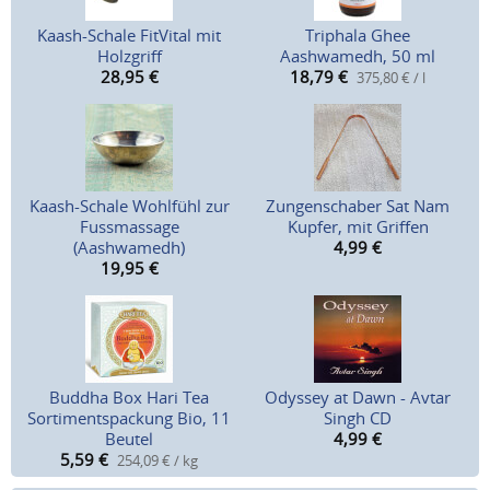
Kaash-Schale FitVital mit
Triphala Ghee
Holzgriff
Aashwamedh, 50 ml
28,95
€
18,79
€
375,80 € / l
Kaash-Schale Wohlfühl zur
Zungenschaber Sat Nam
Fussmassage
Kupfer, mit Griffen
(Aashwamedh)
4,99
€
19,95
€
Buddha Box Hari Tea
Odyssey at Dawn - Avtar
Sortimentspackung Bio, 11
Singh CD
Beutel
4,99
€
5,59
€
254,09 € / kg