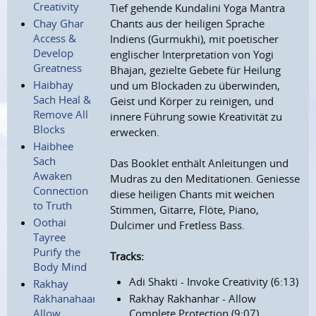
Creativity
Tief gehende Kundalini Yoga Mantra
Chay Ghar
Chants aus der heiligen Sprache
Access &
Indiens (Gurmukhi), mit poetischer
Develop
englischer Interpretation von Yogi
Greatness
Bhajan, gezielte Gebete für Heilung
Haibhay
und um Blockaden zu überwinden,
Sach Heal &
Geist und Körper zu reinigen, und
Remove All
innere Führung sowie Kreativität zu
Blocks
erwecken.
Haibhee
Sach
Das Booklet enthält Anleitungen und
Awaken
Mudras zu den Meditationen. Geniesse
Connection
diese heiligen Chants mit weichen
to Truth
Stimmen, Gitarre, Flöte, Piano,
Oothai
Dulcimer und Fretless Bass.
Tayree
Purify the
Tracks:
Body Mind
Adi Shakti - Invoke Creativity (6:13)
Rakhay
Rakhanahaar
Rakhay Rakhanhar - Allow
Allow
Complete Protection (9:07)