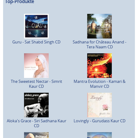
Top-Produkte
Guru - Sat Shabd Singh CD
Sadhana for Château Anand -
Tera Naam CD
The Sweetest Nectar - Simrit
Mantra Evolution - Kamari &
Kaur CD
Manvir CD
Aloka's Grace - Siri Sadhana Kaur
Lovingly - Gurudass Kaur CD
CD