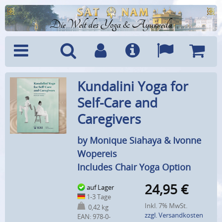
Die Welt des Yoga & Ayurveda
Menü
Suche
Benutzerkonto
Info
Sprachen
Warenk
Kundalini Yoga for
Self-Care and
Caregivers
by Monique Siahaya & Ivonne
Wopereis
Includes Chair Yoga Option
24,95
€
auf Lager
1-3 Tage
Inkl. 7% MwSt.
0,42 kg
zzgl. Versandkosten
EAN:
978-0-