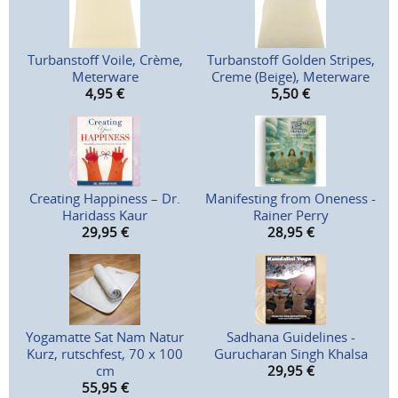
Turbanstoff Voile, Crème,
Turbanstoff Golden Stripes,
Meterware
Creme (Beige), Meterware
4,95
€
5,50
€
Creating Happiness – Dr.
Manifesting from Oneness -
Haridass Kaur
Rainer Perry
29,95
€
28,95
€
Yogamatte Sat Nam Natur
Sadhana Guidelines -
Kurz, rutschfest, 70 x 100
Gurucharan Singh Khalsa
cm
29,95
€
55,95
€