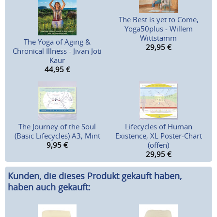
The Best is yet to Come,
Yoga50plus - Willem
Wittstamm
The Yoga of Aging &
29,95
€
Chronical Illness - Jivan Joti
Kaur
44,95
€
The Journey of the Soul
Lifecycles of Human
(Basic Lifecycles) A3, Mint
Existence, XL Poster-Chart
9,95
€
(offen)
29,95
€
Kunden, die dieses Produkt gekauft haben,
haben auch gekauft: