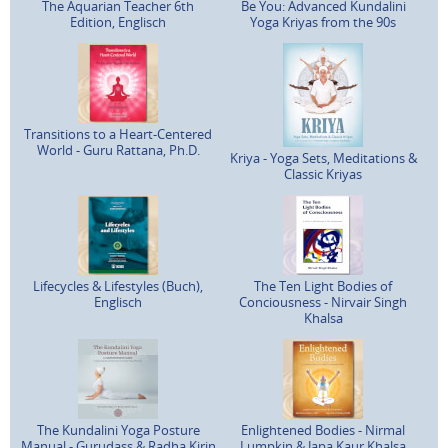
The Aquarian Teacher 6th
Be You: Advanced Kundalini
Edition, Englisch
Yoga Kriyas from the 90s
Transitions to a Heart-Centered
World - Guru Rattana, Ph.D.
Kriya - Yoga Sets, Meditations &
Classic Kriyas
Lifecycles & Lifestyles (Buch),
The Ten Light Bodies of
Englisch
Conciousness - Nirvair Singh
Khalsa
The Kundalini Yoga Posture
Enlightened Bodies - Nirmal
Manual - Gurudass & Radha Kirin
Lumpkin & Japa Kaur Khalsa