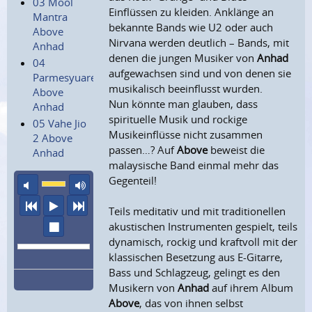
03 Mool
Einflüssen zu kleiden. Anklänge an
Mantra
bekannte Bands wie U2 oder auch
Above
Nirvana werden deutlich – Bands, mit
Anhad
denen die jungen Musiker von
Anhad
04
aufgewachsen sind und von denen sie
Parmesyuareh
musikalisch beeinflusst wurden.
Above
Nun könnte man glauben, dass
Anhad
spirituelle Musik und rockige
05 Vahe Jio
Musikeinflüsse nicht zusammen
2 Above
passen…? Auf
Above
beweist die
Anhad
malaysische Band einmal mehr das
Gegenteil!
Ton aus
maximale Laustärke
vorheriger Titel
Abspielen
nächster Titel
Teils meditativ und mit traditionellen
Wiedergabe stoppen
akustischen Instrumenten gespielt, teils
dynamisch, rockig und kraftvoll mit der
klassischen Besetzung aus E-Gitarre,
Bass und Schlagzeug, gelingt es den
Musikern von
Anhad
auf ihrem Album
Above
, das von ihnen selbst