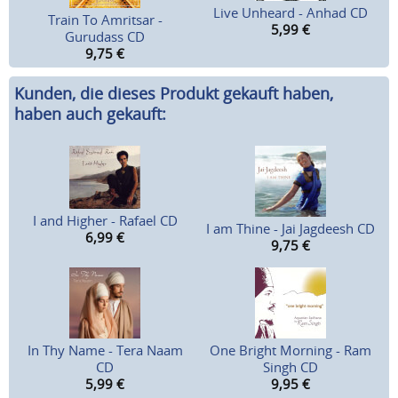
Live Unheard - Anhad CD
Train To Amritsar -
5,99
€
Gurudass CD
9,75
€
Kunden, die dieses Produkt gekauft haben,
haben auch gekauft:
I and Higher - Rafael CD
I am Thine - Jai Jagdeesh CD
6,99
€
9,75
€
In Thy Name - Tera Naam
One Bright Morning - Ram
CD
Singh CD
5,99
€
9,95
€