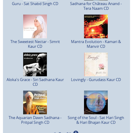
Guru - Sat Shabd Singh CD
Sadhana for Château Anand -
Tera Naam CD
The Sweetest Nectar - Simrit
Mantra Evolution - Kamari &
Kaur CD
Manvir CD
Aloka's Grace - Siri Sadhana Kaur
Lovingly - Gurudass Kaur CD
CD
The Aquarian Dawn Sadhana -
Song of the Soul - Sat Hari Singh
Pritpal Singh CD
& Hari Bhajan Kaur CD