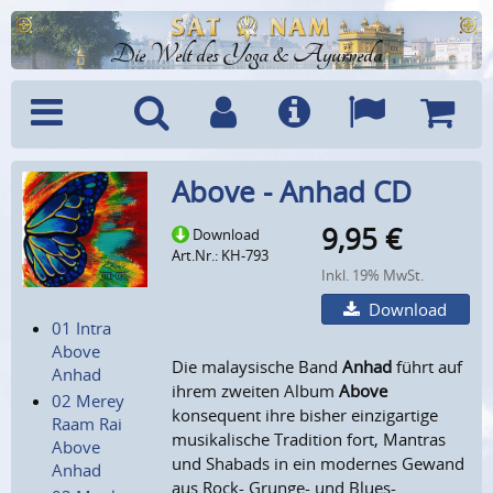
Die Welt des Yoga & Ayurveda
Menü
Suche
Benutzerkonto
Info
Sprachen
Warenk
Above - Anhad CD
9,95
€
Download
Art.Nr.: KH-793
Inkl. 19% MwSt.
Download
01 Intra
Above
Die malaysische Band
Anhad
führt auf
Anhad
ihrem zweiten Album
Above
02 Merey
konsequent ihre bisher einzigartige
Raam Rai
musikalische Tradition fort, Mantras
Above
und Shabads in ein modernes Gewand
Anhad
aus Rock- Grunge- und Blues-