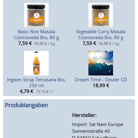
Basic Rice Masala
Vegetable Curry Masala
Cosmoveda Bio, 80 g
Cosmoveda Bio, 80 g
7,59
€
7,59
€
94,88 € / kg
94,88 € / kg
Ingwer-Sirup Terrasana Bio,
Dream Time - Deuter CD
250 ml
18,99
€
4,79
€
19,16 € / l
Produktangaben
Hersteller:
Import: Sat Nam Europe
Siemensstraße 40
D-64850 Schaafheim-