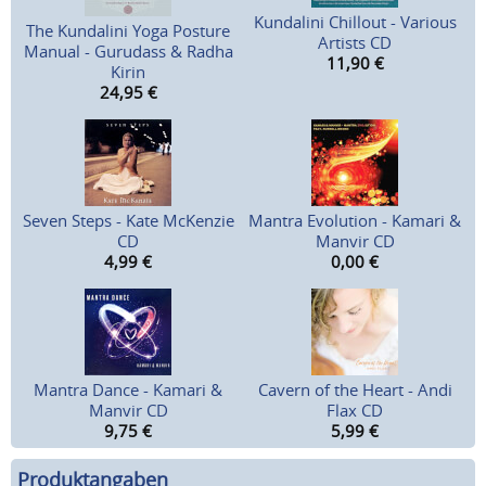
Kundalini Chillout - Various
The Kundalini Yoga Posture
Artists CD
Manual - Gurudass & Radha
11,90
€
Kirin
24,95
€
Seven Steps - Kate McKenzie
Mantra Evolution - Kamari &
CD
Manvir CD
4,99
€
0,00
€
Mantra Dance - Kamari &
Cavern of the Heart - Andi
Manvir CD
Flax CD
9,75
€
5,99
€
Produktangaben