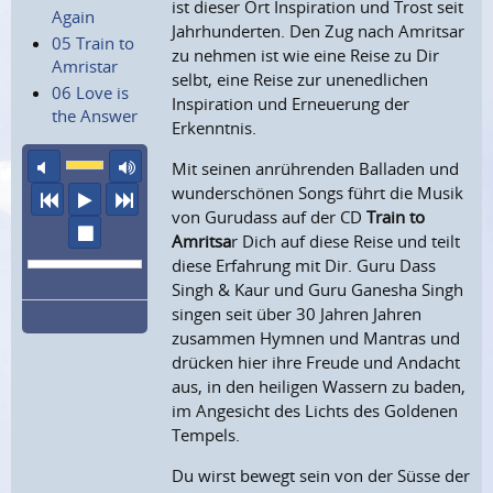
ist dieser Ort Inspiration und Trost seit
Again
Jahrhunderten. Den Zug nach Amritsar
05 Train to
zu nehmen ist wie eine Reise zu Dir
Amristar
selbt, eine Reise zur unenedlichen
06 Love is
Inspiration und Erneuerung der
the Answer
Erkenntnis.
Ton aus
maximale Laustärke
Mit seinen anrührenden Balladen und
wunderschönen Songs führt die Musik
vorheriger Titel
Abspielen
nächster Titel
von Gurudass auf der CD
Train to
Wiedergabe stoppen
Amritsa
r Dich auf diese Reise und teilt
diese Erfahrung mit Dir. Guru Dass
Singh & Kaur und Guru Ganesha Singh
singen seit über 30 Jahren Jahren
zusammen Hymnen und Mantras und
drücken hier ihre Freude und Andacht
aus, in den heiligen Wassern zu baden,
im Angesicht des Lichts des Goldenen
Tempels.
Du wirst bewegt sein von der Süsse der