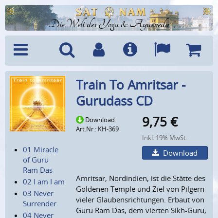
Die Welt des Yoga & Ayurveda
Menü
Suche
Benutzerkonto
Info
Sprachen
Warenk
Train To Amritsar -
Gurudass CD
9,75
€
Download
Art.Nr.: KH-369
Inkl. 19% MwSt.
01 Miracle
Download
of Guru
Ram Das
Amritsar, Nordindien, ist die Stätte des
02 I am I am
Goldenen Temple und Ziel von Pilgern
03 Never
vieler Glaubensrichtungen. Erbaut von
Surrender
Guru Ram Das, dem vierten Sikh-Guru,
04 Never