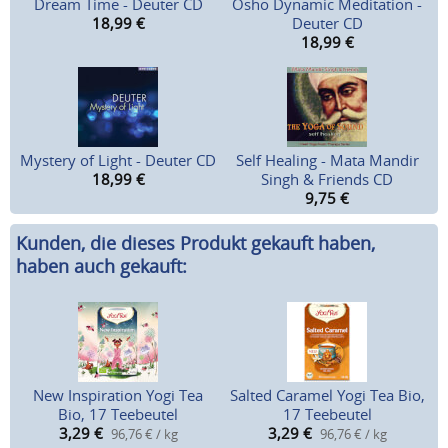
Dream Time - Deuter CD
Osho Dynamic Meditation -
18,99
€
Deuter CD
18,99
€
Mystery of Light - Deuter CD
Self Healing - Mata Mandir
18,99
€
Singh & Friends CD
9,75
€
Kunden, die dieses Produkt gekauft haben,
haben auch gekauft:
New Inspiration Yogi Tea
Salted Caramel Yogi Tea Bio,
Bio, 17 Teebeutel
17 Teebeutel
3,29
€
3,29
€
96,76 € / kg
96,76 € / kg