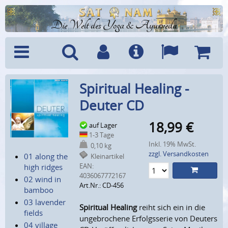
Die Welt des Yoga & Ayurveda
Menü
Suche
Benutzerkonto
Info
Sprachen
Warenk
Spiritual Healing -
Deuter CD
18,99
€
auf Lager
1-3 Tage
Inkl. 19% MwSt.
0,10 kg
zzgl. Versandkosten
01 along the
Kleinartikel
EAN:
high ridges
4036067772167
02 wind in
Art.Nr.: CD-456
bamboo
03 lavender
Spiritual Healing
reiht sich ein in die
fields
ungebrochene Erfolgsserie von Deuters
04 village