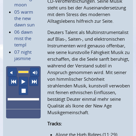
CD-Veröffentlichungen. Seine Musik
moon
steht uns bei der Auseinandersetzung
05 warm
mit dem Stress des modernen
the new
Alltagslebens hilfreich zur Seite.
dawn sun
06 dawn
Deuters Talent als Multiinstrumentalist
mist the
auf Blas-, Saiten-, und elektronischen
templ
Instrumenten wird genauso offenbar,
07 night
wie seine kunstvolle Fähigkeit Musik zu
jasmine
erschaffen, die die Seele sanft beruhigt,
während der Verstand subtil in
Ton aus
maximale Laustärke
Anspruch genommen wird. Mit seiner
von himmlischer Schönheit
vorheriger Titel
Abspielen
nächster Titel
strahlenden Musik, kunstvoll verwoben
Wiedergabe stoppen
mit feinen ethnischen Einflüssen,
bestätigt Deuter einmal mehr seine
Qualität als Ikone der New Age
Musikgemeinschaft.
Tracks:
Along the High Ridges (11:29)