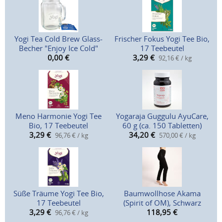
Yogi Tea Cold Brew Glass-
Frischer Fokus Yogi Tee Bio,
Becher "Enjoy Ice Cold"
17 Teebeutel
0,00
€
3,29
€
92,16 € / kg
Meno Harmonie Yogi Tee
Yogaraja Guggulu AyuCare,
Bio, 17 Teebeutel
60 g (ca. 150 Tabletten)
3,29
€
34,20
€
96,76 € / kg
570,00 € / kg
Süße Träume Yogi Tee Bio,
Baumwollhose Akama
17 Teebeutel
(Spirit of OM), Schwarz
3,29
€
118,95
€
96,76 € / kg