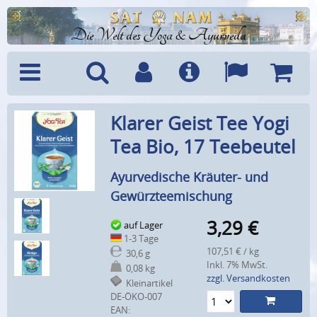
Die Welt des Yoga & Ayurveda
Menü
Suche
Benutzerkonto
Info
Sprachen
Warenk
Klarer Geist Tee Yogi
Tea Bio, 17 Teebeutel
Ayurvedische Kräuter- und
Gewürzteemischung
3,29
€
auf Lager
1-3 Tage
107,51 € / kg
30,6 g
Inkl. 7% MwSt.
0,08 kg
zzgl. Versandkosten
Kleinartikel
DE-ÖKO-007
EAN: