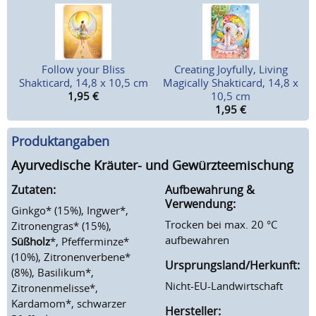
Follow your Bliss
Creating Joyfully, Living
Shakticard, 14,8 x 10,5 cm
Magically Shakticard, 14,8 x
1,95
€
10,5 cm
1,95
€
Produktangaben
Ayurvedische Kräuter- und Gewürzteemischung
Zutaten:
Aufbewahrung &
Verwendung:
Ginkgo* (15%), Ingwer*,
Trocken bei max. 20 °C
Zitronengras* (15%),
aufbewahren
Süßholz
*, Pfefferminze*
(10%), Zitronenverbene*
Ursprungsland/Herkunft:
(8%), Basilikum*,
Nicht-EU-Landwirtschaft
Zitronenmelisse*,
Kardamom*, schwarzer
Hersteller: