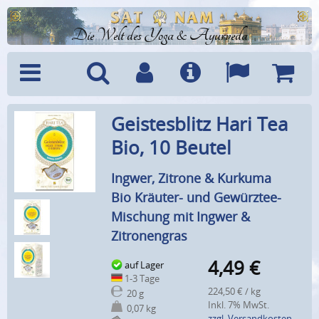
Die Welt des Yoga & Ayurveda
Menü
Suche
Benutzerkonto
Info
Sprachen
Warenk
Geistesblitz Hari Tea
Bio, 10 Beutel
Ingwer, Zitrone & Kurkuma
Bio Kräuter- und Gewürztee-
Mischung mit Ingwer &
Zitronengras
4,49
€
auf Lager
1-3 Tage
224,50 € / kg
20 g
Inkl. 7% MwSt.
0,07 kg
zzgl. Versandkosten