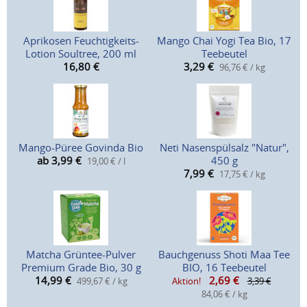
Aprikosen Feuchtigkeits-
Mango Chai Yogi Tea Bio, 17
Lotion Soultree, 200 ml
Teebeutel
16,80
€
3,29
€
96,76 € / kg
Mango-Püree Govinda Bio
Neti Nasenspülsalz "Natur",
ab 3,99
€
450 g
19,00 € / l
7,99
€
17,75 € / kg
Matcha Grüntee-Pulver
Bauchgenuss Shoti Maa Tee
Premium Grade Bio, 30 g
BIO, 16 Teebeutel
14,99
€
2,69
€
499,67 € / kg
Aktion!
3,39 €
84,06 € / kg