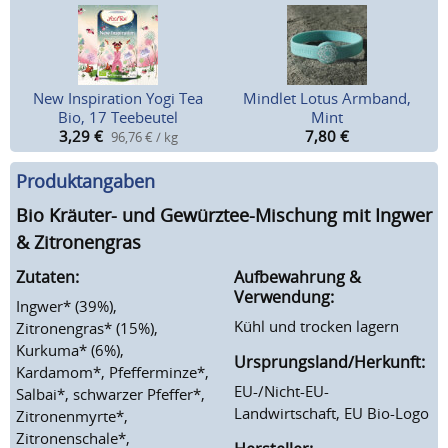
New Inspiration Yogi Tea
Mindlet Lotus Armband,
Bio, 17 Teebeutel
Mint
3,29
€
7,80
€
96,76 € / kg
Produktangaben
Bio Kräuter- und Gewürztee-Mischung mit Ingwer
& Zitronengras
Zutaten:
Aufbewahrung &
Verwendung:
Ingwer* (39%),
Kühl und trocken lagern
Zitronengras* (15%),
Kurkuma* (6%),
Ursprungsland/Herkunft:
Kardamom*, Pfefferminze*,
EU-/Nicht-EU-
Salbai*, schwarzer Pfeffer*,
Landwirtschaft, EU Bio-Logo
Zitronenmyrte*,
Zitronenschale*,