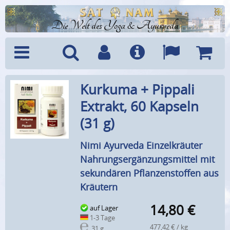
Die Welt des Yoga & Ayurveda
Menü
Suche
Benutzerkonto
Info
Sprachen
Warenk
Kurkuma + Pippali
Extrakt, 60 Kapseln
(31 g)
Nimi Ayurveda Einzelkräuter
Nahrungsergänzungsmittel mit
sekundären Pflanzenstoffen aus
Kräutern
14,80
€
auf Lager
1-3 Tage
477,42 € / kg
31 g