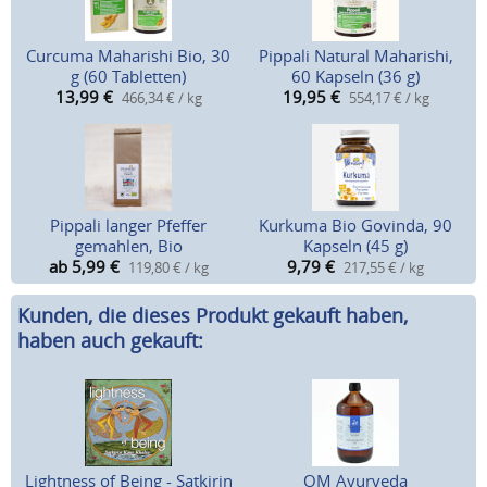
Curcuma Maharishi Bio, 30
Pippali Natural Maharishi,
g (60 Tabletten)
60 Kapseln (36 g)
13,99
€
19,95
€
466,34 € / kg
554,17 € / kg
Pippali langer Pfeffer
Kurkuma Bio Govinda, 90
gemahlen, Bio
Kapseln (45 g)
ab 5,99
€
9,79
€
119,80 € / kg
217,55 € / kg
Kunden, die dieses Produkt gekauft haben,
haben auch gekauft:
Lightness of Being - Satkirin
OM Ayurveda