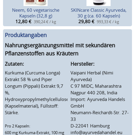
Neem, 60 vegetarische
SKINcare Classic Ayurveda,
Kapseln (32,8 g)
30 g (ca. 60 Kapseln)
12,80
€
29,80
€
390,24 € / kg
993,33 € / kg
Produktangaben
Nahrungsergänzungsmittel mit sekundären
Pflanzenstoffen aus Kräutern
Zutaten:
Hersteller:
Kurkuma (Curcuma Longa)
Vaipani Herbal (Nimi
Extrakt 58 % und Piper
Ayurveda)
Longum (Pippali) Extrakt 9,7
C 97 MIDC, Maharashtra
%,
Nagpur 440 208, India
Hydroxypropylmethylcellulose
Import: Ayurveda Handels
(Kapselmaterial), Füllstoff:
GmbH
Stärke.
Neumann-Reichardt-Str. 27-
33
D-22041 Hamburg
Pro 2 Kapseln:
info@ayurvedahandel.eu
600 mg Kurkuma-Extrakt, 100 mg