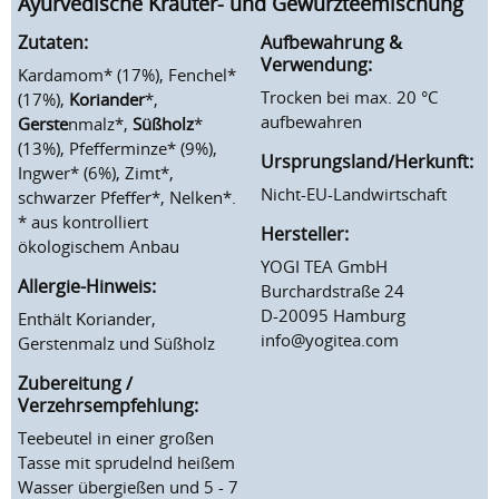
Ayurvedische Kräuter- und Gewürzteemischung
Zutaten:
Aufbewahrung &
Verwendung:
Kardamom* (17%), Fenchel*
Trocken bei max. 20 °C
(17%),
Koriander
*,
aufbewahren
Gerste
nmalz*,
Süßholz
*
(13%), Pfefferminze* (9%),
Ursprungsland/Herkunft:
Ingwer* (6%), Zimt*,
Nicht-EU-Landwirtschaft
schwarzer Pfeffer*, Nelken*.
* aus kontrolliert
Hersteller:
ökologischem Anbau
YOGI TEA GmbH
Allergie-Hinweis:
Burchardstraße 24
D-20095 Hamburg
Enthält Koriander,
info@yogitea.com
Gerstenmalz und Süßholz
Zubereitung /
Verzehrsempfehlung:
Teebeutel in einer großen
Tasse mit sprudelnd heißem
Wasser übergießen und 5 - 7