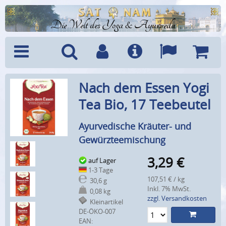
Die Welt des Yoga & Ayurveda
Menü
Suche
Benutzerkonto
Info
Sprachen
Warenk
Nach dem Essen Yogi
Tea Bio, 17 Teebeutel
Ayurvedische Kräuter- und
Gewürzteemischung
3,29
€
auf Lager
1-3 Tage
107,51 € / kg
30,6 g
Inkl. 7% MwSt.
0,08 kg
zzgl. Versandkosten
Kleinartikel
DE-ÖKO-007
EAN: