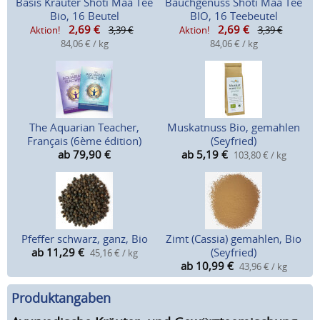
Basis Kräuter Shoti Maa Tee
Bauchgenuss Shoti Maa Tee
Bio, 16 Beutel
BIO, 16 Teebeutel
2,69
€
2,69
€
Aktion!
3,39 €
Aktion!
3,39 €
84,06 € / kg
84,06 € / kg
The Aquarian Teacher,
Muskatnuss Bio, gemahlen
Français (6ème édition)
(Seyfried)
ab 79,90
€
ab 5,19
€
103,80 € / kg
Pfeffer schwarz, ganz, Bio
Zimt (Cassia) gemahlen, Bio
ab 11,29
€
(Seyfried)
45,16 € / kg
ab 10,99
€
43,96 € / kg
Produktangaben