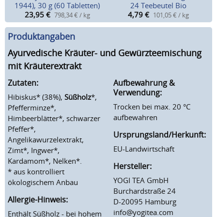
1944), 30 g (60 Tabletten)
24 Teebeutel Bio
23,95
€
4,79
€
798,34 € / kg
101,05 € / kg
Produktangaben
Ayurvedische Kräuter- und Gewürzteemischung
mit Kräuterextrakt
Zutaten:
Aufbewahrung &
Verwendung:
Hibiskus* (38%),
Süßholz
*,
Trocken bei max. 20 °C
Pfefferminze*,
aufbewahren
Himbeerblätter*, schwarzer
Pfeffer*,
Ursprungsland/Herkunft:
Angelikawurzelextrakt,
EU-Landwirtschaft
Zimt*, Ingwer*,
Kardamom*, Nelken*.
Hersteller:
* aus kontrolliert
YOGI TEA GmbH
ökologischem Anbau
Burchardstraße 24
Allergie-Hinweis:
D-20095 Hamburg
info@yogitea.com
Enthält Süßholz - bei hohem