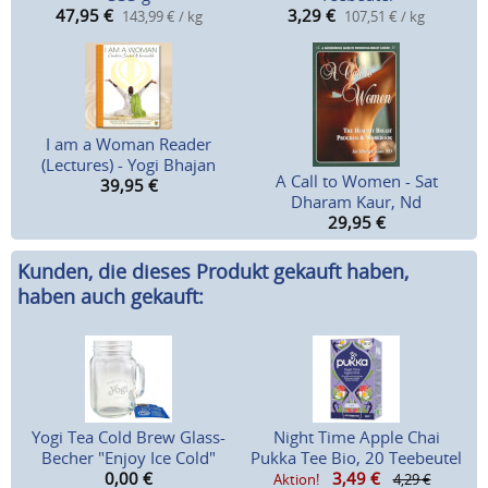
47,95
€
3,29
€
143,99 € / kg
107,51 € / kg
I am a Woman Reader
(Lectures) - Yogi Bhajan
A Call to Women - Sat
39,95
€
Dharam Kaur, Nd
29,95
€
Kunden, die dieses Produkt gekauft haben,
haben auch gekauft:
Yogi Tea Cold Brew Glass-
Night Time Apple Chai
Becher "Enjoy Ice Cold"
Pukka Tee Bio, 20 Teebeutel
0,00
€
3,49
€
Aktion!
4,29 €