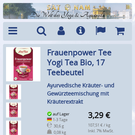
Die Welt des Yoga & Ayurveda
Menü
Suche
Benutzerkonto
Info
Sprachen
Warenk
Frauenpower Tee
Yogi Tea Bio, 17
Teebeutel
Ayurvedische Kräuter- und
Gewürzteemischung mit
Kräuterextrakt
3,29
€
auf Lager
1-3 Tage
107,51 € / kg
30,6 g
Inkl. 7% MwSt.
0,08 kg